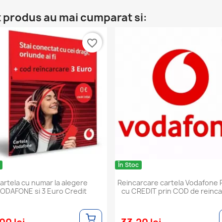
t produs au mai cumparat si:
(1)
favorite_border
În Stoc
artela cu numar la alegere
Reincarcare cartela Vodafone
ODAFONE si 3 Euro Credit
cu CREDIT prin COD de reinc