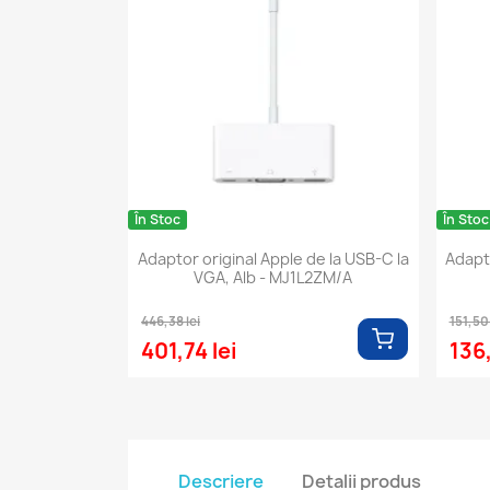
În Stoc
În Stoc
Adaptor original Apple de la USB-C la
Adapt
VGA, Alb - MJ1L2ZM/A
446,38 lei
151,50 
401,74 lei
136,
Descriere
Detalii produs