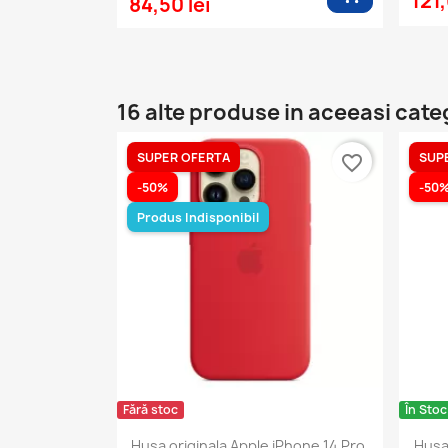
121,
84,50 lei
16 alte produse in aceeasi cate
SUPER OFERTA
SUP
favorite_border
-50%
-50
Produs Indisponibil
Fără stoc
În Stoc
Husa originala Apple iPhone 14 Pro,
Husa