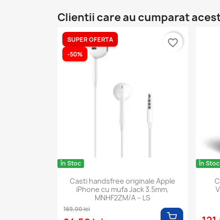
Clientii care au cumparat aces
SUPER OFERTA
favorite_border
-50%
În Stoc
În Stoc
Casti handsfree originale Apple
C
iPhone cu mufa Jack 3.5mm,
V
MNHF2ZM/A – LS
169,00 lei