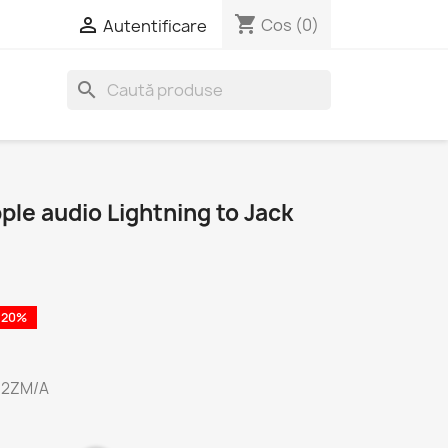
shopping_cart

Cos
(0)
Autentificare
search
ple audio Lightning to Jack
 20%
X62ZM/A