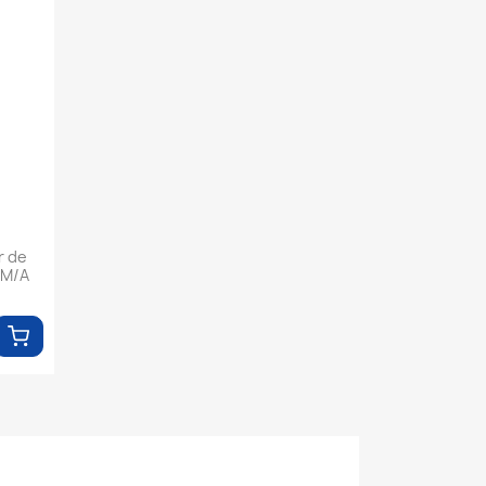
r de
ZM/A