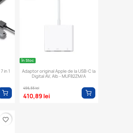
În Stoc
7 in 1
Adaptor original Apple de la USB-C la
Digital AV, Alb - MUF82ZM/A
456,55 lei
410,89 lei
favorite_border