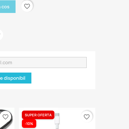
favorite_border
n cos
 disponibil
SUPER OFERTA
favorite_border
favorite_border
-10%