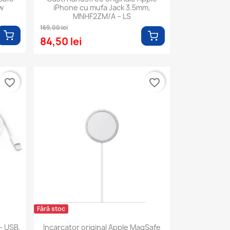
ow
iPhone cu mufa Jack 3.5mm,
MNHF2ZM/A – LS
169,00 lei
84,50 lei
favorite_border
favorite_border
Fără stoc
- USB,
Incarcator original Apple MagSafe