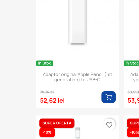
În Stoc
În Stoc
Adaptor original Apple Pencil (1st
Adap
generation) to USB-C
Typ
70,16 lei
59,99 l
52,62 lei
53,9
SUPER OFERTA
SUP
favorite_border
-10%
-10%