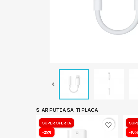

S-AR PUTEA SA-TI PLACA
SUPER OFERTA
SUP
favorite_border
-25%
-10%