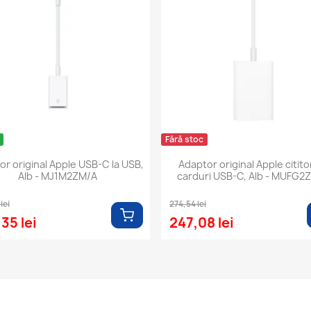
Fără stoc
or original Apple USB-C la USB,
Adaptor original Apple citito
Alb - MJ1M2ZM/A
carduri USB-C, Alb - MUFG2
lei
274,54 lei
35 lei
247,08 lei