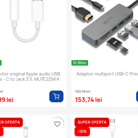
În Stoc
tor original Apple audio USB
Adaptor multiport USB-C Prio 
e - C to Jack 3.5, MU7E2ZM/A
ei
192,18 lei
9 lei
153,74 lei
ER OFERTA
SUPER OFERTA
favorite_border
-10%