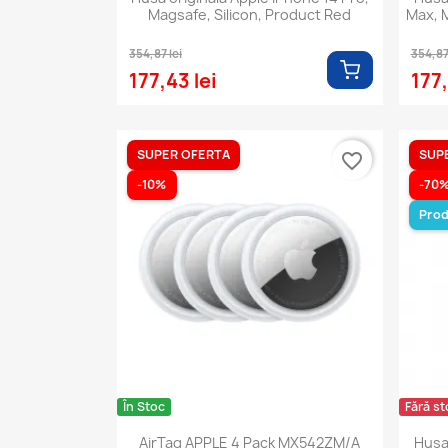
Magsafe, Silicon, Product Red
Max, M
354,87 lei
354,87 
177,43 lei
177,
SUPER OFERTA
SUP
favorite_border
-10%
-70
Prod
În Stoc
Fără st
AirTag APPLE 4 Pack MX542ZM/A
Husa