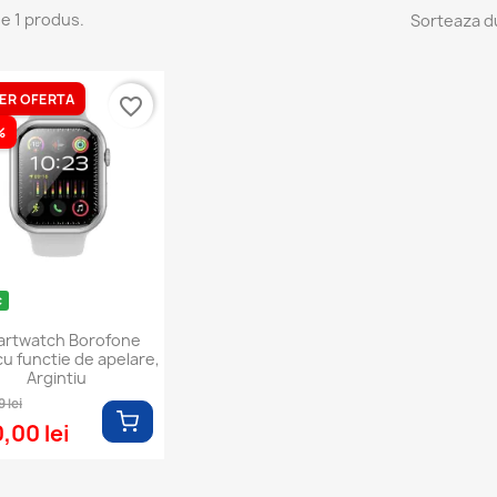
e 1 produs.
Sorteaza d
ER OFERTA
favorite_border
%
c
rtwatch Borofone
u functie de apelare,
Argintiu
 lei
,00 lei