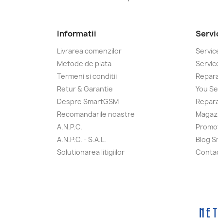
Informatii
Servi
Livrarea comenzilor
Servic
Metode de plata
Servi
Termeni si conditii
Repara
Retur & Garantie
You Se
Despre SmartGSM
Repara
Recomandarile noastre
Magaz
A.N.P.C.
Promot
A.N.P.C. - S.A.L.
Blog 
Solutionarea litigiilor
Conta