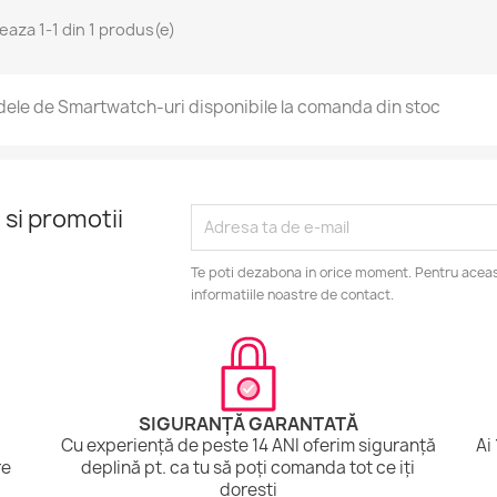
seaza 1-1 din 1 produs(e)
ele de Smartwatch-uri disponibile la comanda din stoc
 si promotii
Te poti dezabona in orice moment. Pentru aceas
informatiile noastre de contact.
SIGURANȚĂ GARANTATĂ
Cu experiență de peste 14 ANI oferim siguranță
Ai
re
deplină pt. ca tu să poți comanda tot ce iți
dorești