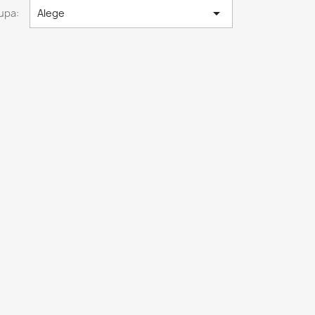

upa:
Alege