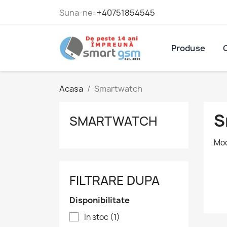
Suna-ne:
+40751854545
Produse
Acasa
Smartwatch
S
SMARTWATCH
Mod
FILTRARE DUPA
Disponibilitate
In stoc
(1)