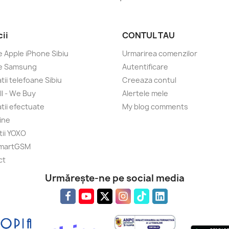
cii
CONTUL TAU
e Apple iPhone Sibiu
Urmarirea comenzilor
ce Samsung
Autentificare
tii telefoane Sibiu
Creeaza contul
ll - We Buy
Alertele mele
tii efectuate
My blog comments
ine
ii YOXO
SmartGSM
ct
Urmărește-ne pe social media