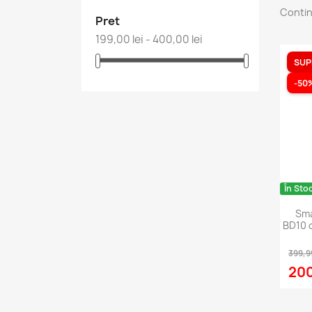
Contin
Pret
199,00 lei - 400,00 lei
SUP
-50
În Sto
Sma
BD10 c
399,99
200