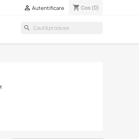
shopping_cart

Cos
(0)
Autentificare
search
M