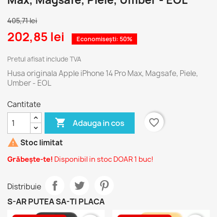
Max, Magsafe, Piele, Umber - EOL
405,71 lei
202,85 lei
Economisești: 50%
Pretul afisat include TVA
Husa originala Apple iPhone 14 Pro Max, Magsafe, Piele,
Umber - EOL
Cantitate

favorite_border
Adauga in cos

Stoc limitat
Grăbește-te!
Disponibil in stoc DOAR 1 buc!
Distribuie
S-AR PUTEA SA-TI PLACA