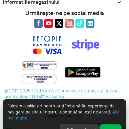
Informatiile magazinului
keyboard_arrow_down
Urmărește-ne pe social media
© 2011-2026 | Platformă eCommerce optimizată special
pentru SmartGSM® România
Folosim cookie-uri pentru a-ți îmbunătăți experiența de
Certified Secure
navigare pe site-ul nostru. Continuând, ești de acord.
Află
Verified by Trustindex
mai multe
Întreabă expertul