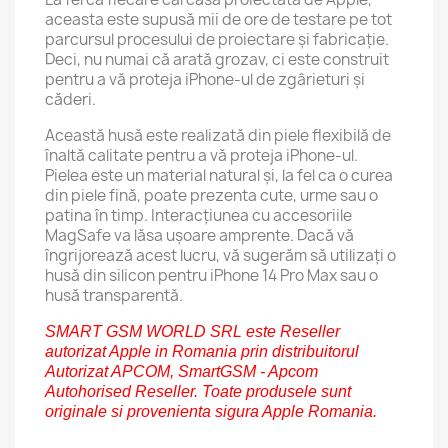
aceasta este supusă mii de ore de testare pe tot
parcursul procesului de proiectare și fabricație.
Deci, nu numai că arată grozav, ci este construit
pentru a vă proteja iPhone-ul de zgârieturi și
căderi.
Această husă este realizată din piele flexibilă de
înaltă calitate pentru a vă proteja iPhone-ul.
Pielea este un material natural și, la fel ca o curea
din piele fină, poate prezenta cute, urme sau o
patina în timp. Interacțiunea cu accesoriile
MagSafe va lăsa ușoare amprente. Dacă vă
îngrijorează acest lucru, vă sugerăm să utilizați o
husă din silicon pentru iPhone 14 Pro Max sau o
husă transparentă.
SMART GSM WORLD SRL este Reseller
autorizat Apple in Romania prin distribuitorul
Autorizat APCOM, SmartGSM - Apcom
Autohorised Reseller. Toate produsele sunt
originale si provenienta sigura Apple Romania.