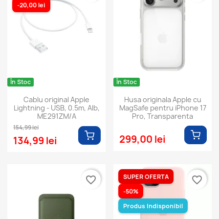
-20,00 lei
În Stoc
În Stoc
Cablu original Apple
Husa originala Apple cu
Lightning - USB, 0.5m, Alb,
MagSafe pentru iPhone 17
ME291ZM/A
Pro, Transparenta
154,99 lei
299,00 lei
134,99 lei
SUPER OFERTA
favorite_border
favorite_border
-50%
Produs Indisponibil