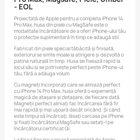
- EOL
Proiectată de Apple pentru a completa iPhone 14
Pro Max, husa din piele cu MagSafe este o
modalitate încântătoare de a oferi iPhone-ului tău
o protecție suplimentară în timp ce adaugă stil.
Fabricat din piele special tăbăcită și finisată,
exteriorul se simte moale la atingere și dezvoltă o
patina naturală în timp. Husa se fixează rapid la
locul său și se potrivește perfect peste iPhone-ul
tău, fără a adăuga volum.
Cu magneți încorporați care se aliniază perfect
cu iPhone 14 Pro Max, husa oferă o experiență
magică de atașare și detașare, de fiecare dată.
Magneții perfect aliniați fac încărcarea fără fir
mai rapidă și mai ușoară decât oricând. Și când
este timpul să încărcați, lăsați carcasa pe iPhone
și fixați încărcătorul MagSafe sau setați-l pe
încărcătorul certificat Qi.
La fel ca fiecare carcasă proiectată de Apple,