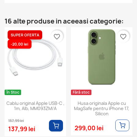
16 alte produse in aceeasi categorie:
SUPER OFERTA
favorite_border
favorite_border
-20,00 lei
În Stoc
Fără stoc
Cablu original Apple USB-C ,
Husa originala Apple cu
1m, Alb, MM093ZM/A
MagSafe pentru iPhone 17,
Silicon
157,99 lei
299,00 lei
137,99 lei