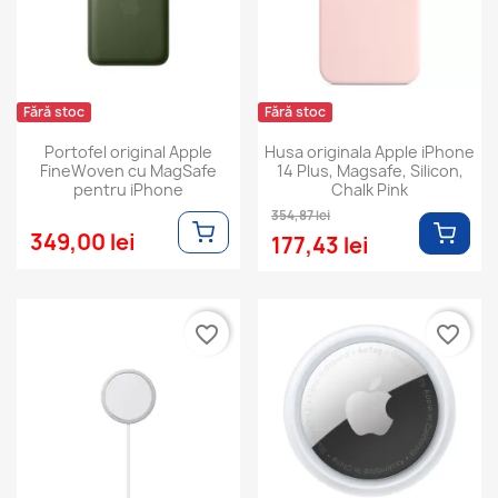
Fără stoc
Fără stoc
Portofel original Apple
Husa originala Apple iPhone
FineWoven cu MagSafe
14 Plus, Magsafe, Silicon,
pentru iPhone
Chalk Pink
354,87 lei
349,00 lei
177,43 lei
favorite_border
favorite_border