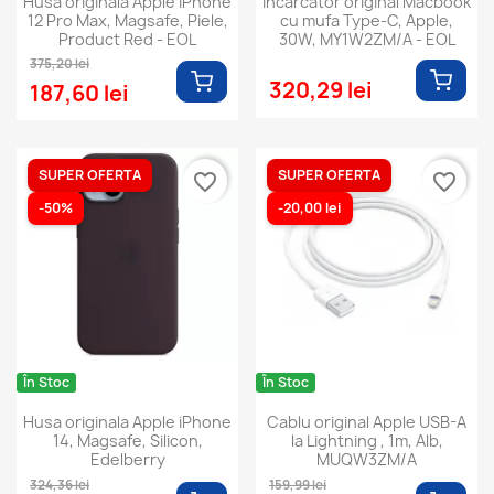
Husa originala Apple iPhone
Incarcator original Macbook
12 Pro Max, Magsafe, Piele,
cu mufa Type-C, Apple,
Product Red - EOL
30W, MY1W2ZM/A - EOL
375,20 lei
320,29 lei
187,60 lei
SUPER OFERTA
SUPER OFERTA
favorite_border
favorite_border
-50%
-20,00 lei
În Stoc
În Stoc
Husa originala Apple iPhone
Cablu original Apple USB-A
14, Magsafe, Silicon,
la Lightning , 1m, Alb,
Edelberry
MUQW3ZM/A
324,36 lei
159,99 lei