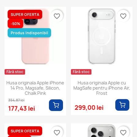
SUPER OFERTA
favorite_border
favorite_border
-50%
Produs Indisponibil
Fără stoc
Fără stoc
Husa originala Apple iPhone
Husa originala Apple cu
14 Pro, Magsafe, Silicon,
MagSafe pentru iPhone Air,
Chalk Pink
Frost
354,87 lei
299,00 lei
177,43 lei
SUPER OFERTA
favorite_border
favorite_border