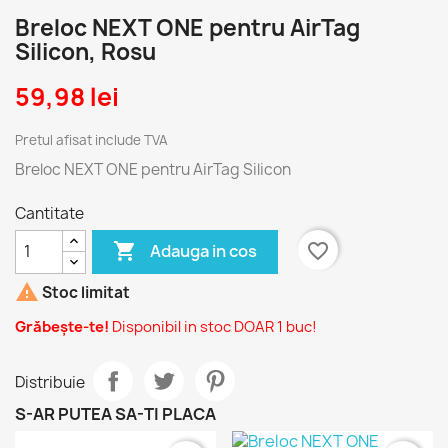
Breloc NEXT ONE pentru AirTag
Silicon, Rosu
59,98 lei
Pretul afisat include TVA
Breloc NEXT ONE pentru AirTag Silicon
Cantitate

favorite_border
Adauga in cos

Stoc limitat
Grăbește-te!
Disponibil in stoc DOAR 1 buc!
Distribuie
S-AR PUTEA SA-TI PLACA