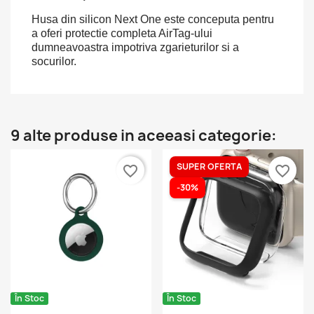
Husa din silicon Next One este conceputa pentru
a oferi protectie completa AirTag-ului
dumneavoastra impotriva zgarieturilor si a
socurilor.
9 alte produse in aceeasi categorie:
SUPER OFERTA
favorite_border
favorite_border
-30%
În Stoc
În Stoc