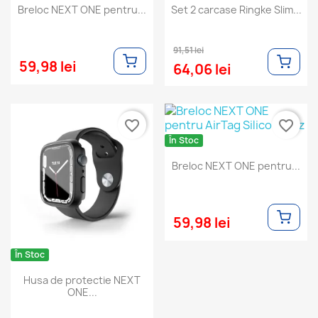
Breloc NEXT ONE pentru...
Set 2 carcase Ringke Slim...
91,51 lei
59,98 lei
64,06 lei
favorite_border
favorite_border
În Stoc
Breloc NEXT ONE pentru...
59,98 lei
În Stoc
Husa de protectie NEXT
ONE...