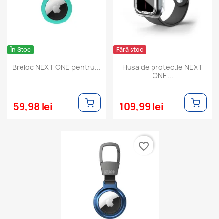
În Stoc
Fără stoc
Breloc NEXT ONE pentru...
Husa de protectie NEXT
ONE...
59,98 lei
109,99 lei
favorite_border