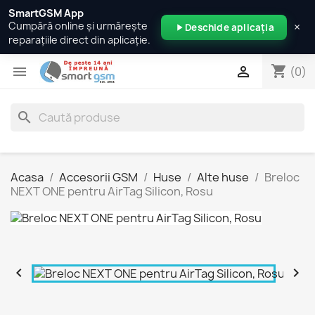
SmartGSM App
×
Cumpără online și urmărește
Deschide aplicația
reparațiile direct din aplicație.
shopping_cart


(0)
search
Acasa
Accesorii GSM
Huse
Alte huse
Breloc
NEXT ONE pentru AirTag Silicon, Rosu

