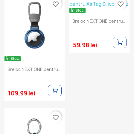
favorite_border
favorite_border
În Stoc
Breloc NEXT ONE pentru...
59,98 lei
În Stoc
Breloc NEXT ONE pentru...
109,99 lei
favorite_border