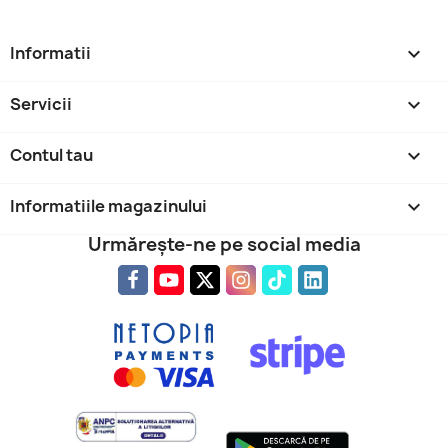
Informatii

Servicii

Contul tau

Informatiile magazinului
keyboard_arrow_down
Urmărește-ne pe social media