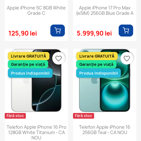
Apple iPhone 5C 8GB White
Apple iPhone 17 Pro Max
Grade C
(eSIM) 256GB Blue Grade A
125,90 lei
5.999,90 lei
Livrare GRATUITĂ
Livrare GRATUITĂ
favorite_border
favorite_border
Garanție pe viață
Garanție pe viață
Produs Indisponibil
Produs Indisponibil
Fără stoc
Fără stoc
Telefon Apple iPhone 16 Pro
Telefon Apple iPhone 16
128GB White Titanium - CA
256GB Teal - CA NOU
NOU