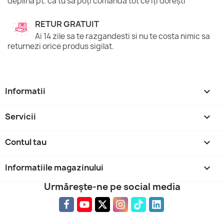
deplină pt. ca tu să poți comanda tot ce iți dorești
RETUR GRATUIT
Ai 14 zile sa te razgandesti si nu te costa nimic sa
returnezi orice produs sigilat.
Informatii

Servicii

Contul tau

Informatiile magazinului
keyboard_arrow_down
Urmărește-ne pe social media