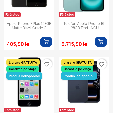
Fără stoc
Fără stoc
Apple iPhone 7 Plus 128GB
Telefon Apple iPhone 16
Matte Black Grade C
128GB Teal - NOU
405,90 lei
3.715,90 lei
Livrare GRATUITĂ
Livrare GRATUITĂ
favorite_border
favorite_border
Garanție pe viață
Garanție pe viață
Produs Indisponibil
Produs Indisponibil
Fără stoc
Fără stoc