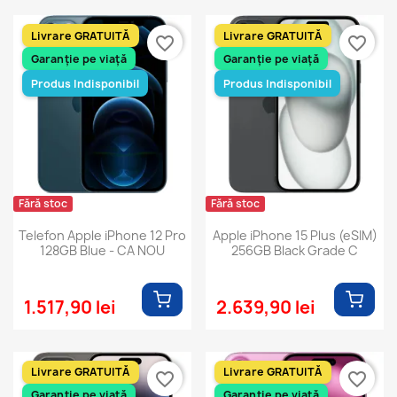
Livrare GRATUITĂ
Livrare GRATUITĂ
favorite_border
favorite_border
Garanție pe viață
Garanție pe viață
Produs Indisponibil
Produs Indisponibil
Fără stoc
Fără stoc
Telefon Apple iPhone 12 Pro
Apple iPhone 15 Plus (eSIM)
128GB Blue - CA NOU
256GB Black Grade C
1.517,90 lei
2.639,90 lei
Livrare GRATUITĂ
Livrare GRATUITĂ
favorite_border
favorite_border
Garanție pe viață
Garanție pe viață