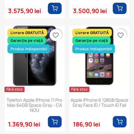
3.575,90 lei
3.500,90 lei
Livrare GRATUITĂ
Livrare GRATUITĂ
favorite_border
favorite_border
Garanție pe viață
Garanție pe viață
Produs Indisponibil
Produs Indisponibil
Fără stoc
Fără stoc
Telefon Apple iPhone 11 Pro
Apple iPhone 6 128GB Space
Max 64GB Space Gray - CA
Gray Face ID / Touch ID Fail
NOU
1.369,90 lei
186,90 lei