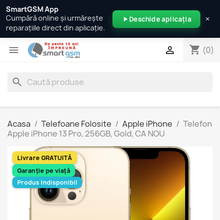
SmartGSM App
×
Cumpără online și urmărește
Deschide aplicația
reparațiile direct din aplicație.
shopping_cart


(0)
search
Acasa
Telefoane Folosite
Apple iPhone
Telefon
Apple iPhone 13 Pro, 256GB, Gold, CA NOU
Livrare GRATUITĂ
Garanție pe viață
Produs Indisponibil