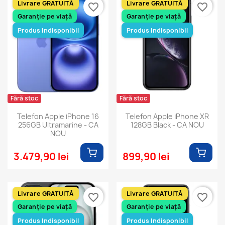
Livrare GRATUITĂ
Livrare GRATUITĂ
favorite_border
favorite_border
Garanție pe viață
Garanție pe viață
Produs Indisponibil
Produs Indisponibil
Fără stoc
Fără stoc
Telefon Apple iPhone 16
Telefon Apple iPhone XR
256GB Ultramarine - CA
128GB Black - CA NOU
NOU
3.479,90 lei
899,90 lei
Livrare GRATUITĂ
Livrare GRATUITĂ
favorite_border
favorite_border
Garanție pe viață
Garanție pe viață
Produs Indisponibil
Produs Indisponibil