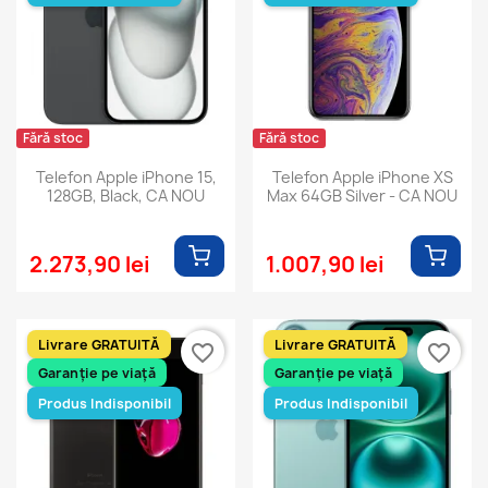
Fără stoc
Fără stoc
Telefon Apple iPhone 15,
Telefon Apple iPhone XS
128GB, Black, CA NOU
Max 64GB Silver - CA NOU
2.273,90 lei
1.007,90 lei
Livrare GRATUITĂ
Livrare GRATUITĂ
favorite_border
favorite_border
Garanție pe viață
Garanție pe viață
Produs Indisponibil
Produs Indisponibil