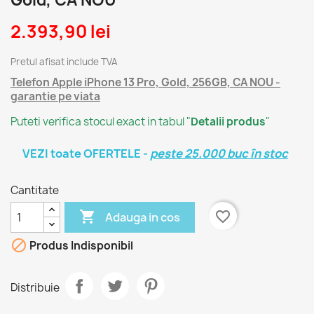
Gold, CA NOU
2.393,90 lei
Pretul afisat include TVA
Telefon Apple iPhone 13 Pro, Gold, 256GB, CA NOU -
garantie pe viata
Puteti verifica stocul exact in tabul "
Detalii produs
"
VEZI toate OFERTELE -
peste 25.000 buc în stoc
Cantitate

favorite_border
Adauga in cos

Produs Indisponibil
Distribuie