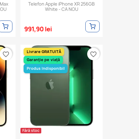
 Max
Telefon Apple iPhone XR 256GB
NOU
White - CA NOU
991,90 lei
Livrare GRATUITĂ
favorite_border
favorite_border
Garanție pe viață
Produs Indisponibil
Fără stoc