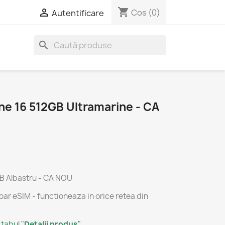
shopping_cart

Cos
(0)
Autentificare
search
ne 16 512GB Ultramarine - CA
GB Albastru - CA NOU
doar eSIM - functioneaza in orice retea din
 tabul "
Detalii produs
"