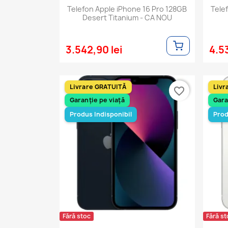
Telefon Apple iPhone 16 Pro 128GB
Tele
Desert Titanium - CA NOU
3.542,90 lei
4.53
Livrare GRATUITĂ
Livr
favorite_border
Garanție pe viață
Gara
Produs Indisponibil
Prod
Fără stoc
Fără st