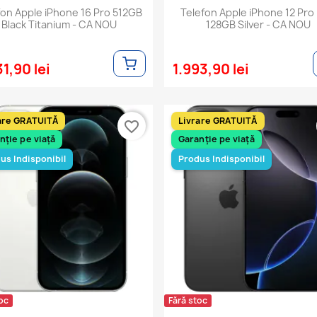
fon Apple iPhone 16 Pro 512GB
Telefon Apple iPhone 12 Pro
Black Titanium - CA NOU
128GB Silver - CA NOU
1,90 lei
1.993,90 lei
are GRATUITĂ
Livrare GRATUITĂ
favorite_border
nție pe viață
Garanție pe viață
us Indisponibil
Produs Indisponibil
oc
Fără stoc