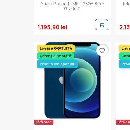
Apple iPhone 13 Mini 128GB Black
Tel
Grade C
1.195,90 lei
2.13
Livrare GRATUITĂ
Livr
favorite_border
Garanție pe viață
Gara
Produs Indisponibil
Prod
Fără stoc
Fără st