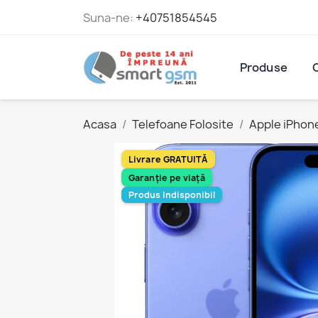
Suna-ne:
+40751854545
Produse
Acasa
Telefoane Folosite
Apple iPhon
Livrare GRATUITĂ
Garanție pe viață
Produs Indisponibil