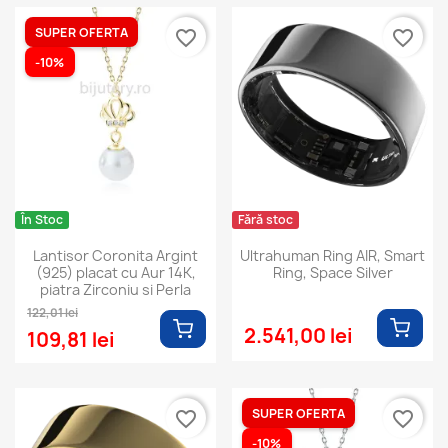
SUPER OFERTA
favorite_border
favorite_border
-10%
În Stoc
Fără stoc
Lantisor Coronita Argint
Ultrahuman Ring AIR, Smart
(925) placat cu Aur 14K,
Ring, Space Silver
piatra Zirconiu si Perla
122,01 lei
2.541,00 lei
109,81 lei
SUPER OFERTA
favorite_border
favorite_border
-10%