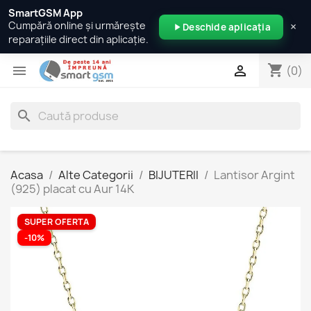
SmartGSM App
×
Cumpără online și urmărește
Deschide aplicația
reparațiile direct din aplicație.
shopping_cart


(0)
search
Acasa
Alte Categorii
BIJUTERII
Lantisor Argint
(925) placat cu Aur 14K
SUPER OFERTA
-10%