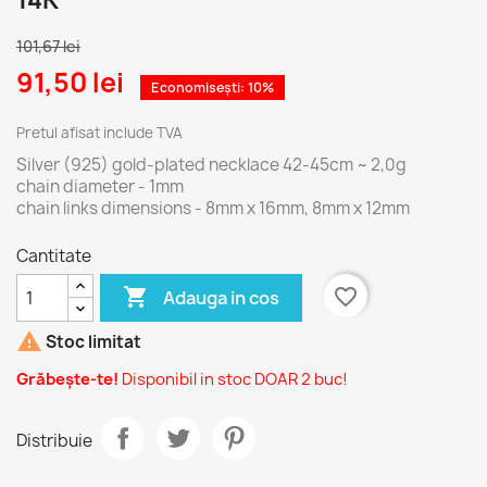
14K
101,67 lei
91,50 lei
Economisești: 10%
Pretul afisat include TVA
Silver (925) gold-plated necklace 42-45cm ~ 2,0g
chain diameter - 1mm
chain links dimensions - 8mm x 16mm, 8mm x 12mm
Cantitate

favorite_border
Adauga in cos

Stoc limitat
Grăbește-te!
Disponibil in stoc DOAR 2 buc!
Distribuie