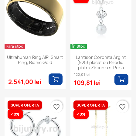
Fără stoc
În Stoc
Ultrahuman Ring AIR, Smart
Lantisor Coronita Argint
Ring, Bionic Gold
(925) placat cu Rhodiu,
piatra Zirconiu si Perla
122,01 lei
2.541,00 lei
109,81 lei
SUPER OFERTA
SUPER OFERTA
favorite_border
favorite_border
-10%
-10%