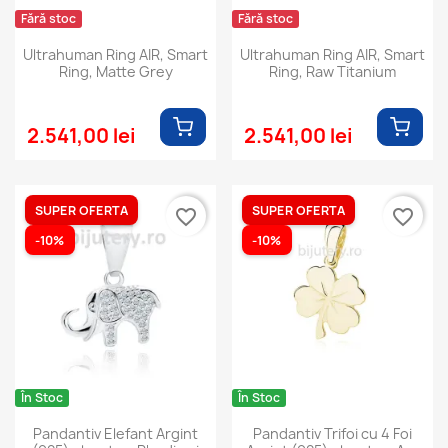
Fără stoc
Fără stoc
Ultrahuman Ring AIR, Smart
Ultrahuman Ring AIR, Smart
Ring, Matte Grey
Ring, Raw Titanium
2.541,00 lei
2.541,00 lei
SUPER OFERTA
SUPER OFERTA
favorite_border
favorite_border
-10%
-10%
În Stoc
În Stoc
Pandantiv Elefant Argint
Pandantiv Trifoi cu 4 Foi