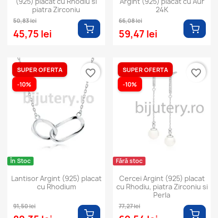
(925) placat cu Rhodiu si
Argint (925) placat cu Aur
piatra Zirconiu
24K
50,83 lei
66,08 lei
45,75 lei
59,47 lei
SUPER OFERTA
SUPER OFERTA
favorite_border
favorite_border
-10%
-10%
În Stoc
Fără stoc
Lantisor Argint (925) placat
Cercei Argint (925) placat
cu Rhodium
cu Rhodiu, piatra Zirconiu si
Perla
91,50 lei
77,27 lei