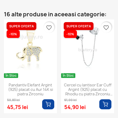
16 alte produse in aceeasi categorie:
SUPER OFERTA
SUPER OFERTA
favorite_border
favorite_border
-10%
-10%
În Stoc
În Stoc
Pandantiv Elefant Argint
Cercel cu lantisor Ear Cuff
(925) placat cu Aur 14K si
Argint (925) placat cu
piatra Zirconiu
Rhodiu cu piatra Zirconiu
negru
50,83 lei
61,00 lei
45,75 lei
54,90 lei