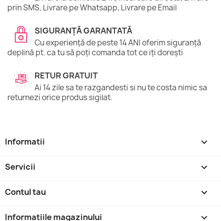
prin SMS, Livrare pe Whatsapp, Livrare pe Email
SIGURANȚĂ GARANTATĂ
Cu experiență de peste 14 ANI oferim siguranță
deplină pt. ca tu să poți comanda tot ce iți dorești
RETUR GRATUIT
Ai 14 zile sa te razgandesti si nu te costa nimic sa
returnezi orice produs sigilat.
Informatii

Servicii

Contul tau

Informatiile magazinului
keyboard_arrow_down