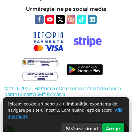
Urmărește-ne pe social media
© 2011-2026 | Platformă eCommerce optimizată special
pentru SmartGSM® România
Folosim cookie-uri pentru a-ți îmbunătăți experiența de
Certified Secure
navigare pe site-ul nostru. Continuând, ești de acord.
Află
Verified by Trustindex
mai multe
Întreabă expertul
Părăsesc site-ul
Accept