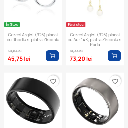
În Stoc
Fără stoc
Cercei Argint (925) placat
Cercei Argint (925) placat
cu Rhodiu si piatra Zirconiu
cu Aur 14K, piatra Zirconiu si
Perla
50,83 lei
81,33 lei
45,75 lei
73,20 lei
favorite_border
favorite_border