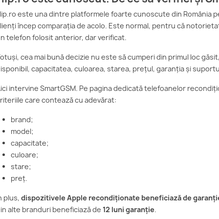
lip.ro este una dintre platformele foarte cunoscute din România pe
lienți încep comparația de acolo. Este normal, pentru că notoriet
n telefon folosit anterior, dar verificat.
otuși, cea mai bună decizie nu este să cumperi din primul loc găsit,
isponibil, capacitatea, culoarea, starea, prețul, garanția și supor
ici intervine SmartGSM. Pe pagina dedicată telefoanelor recondițio
riteriile care contează cu adevărat:
brand;
model;
capacitate;
culoare;
stare;
preț.
n plus,
dispozitivele Apple recondiționate beneficiază de garanț
in alte branduri beneficiază de
12 luni garanție
.