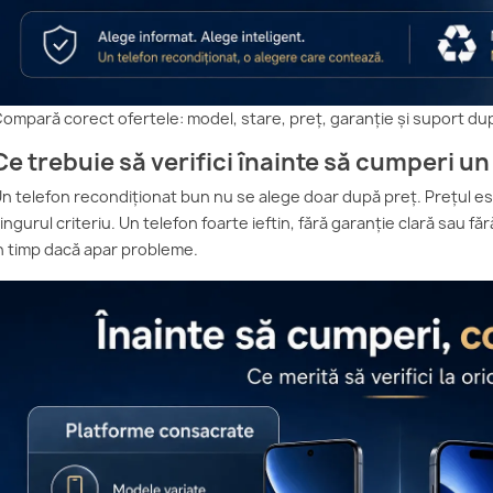
ompară corect ofertele: model, stare, preț, garanție și suport d
Ce trebuie să verifici înainte să cumperi u
n telefon recondiționat bun nu se alege doar după preț. Prețul est
ingurul criteriu. Un telefon foarte ieftin, fără garanție clară sau fă
n timp dacă apar probleme.