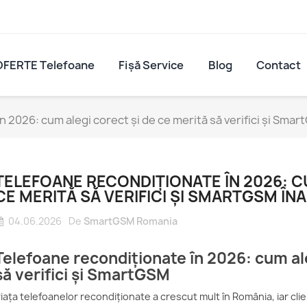
OFERTE Telefoane
Fișă Service
Blog
Contact
n 2026: cum alegi corect și de ce merită să verifici și Sma
TELEFOANE RECONDIȚIONATE ÎN 2026: C
CE MERITĂ SĂ VERIFICI ȘI SMARTGSM ÎN
04.06.2026
De
SmartGSM Romania
Telefoane recondiționate în 2026: cum ale
să verifici și SmartGSM
ne
Service iPhone Sibiu –
Compon
iața telefoanelor recondiționate a crescut mult în România, iar clien