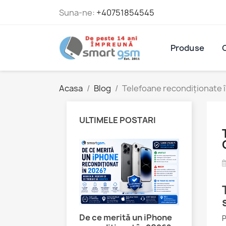
Suna-ne:
+40751854545
Produse
Acasa
Blog
Telefoane recondiționate î
ULTIMELE POSTARI
oint de 4 lei la
De ce merită un iPhone
Telefoa
P