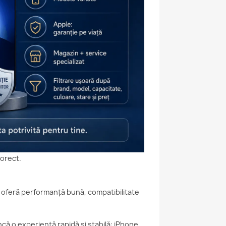
corect.
 oferă performanță bună, compatibilitate
că o experiență rapidă și stabilă: iPhone