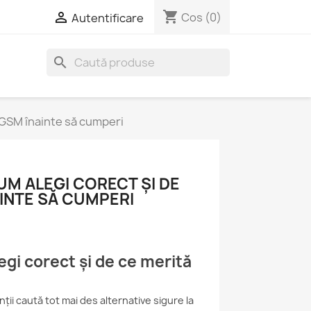
shopping_cart

Cos
(0)
Autentificare
search
rtGSM înainte să cumperi
UM ALEGI CORECT ȘI DE
AINTE SĂ CUMPERI
gi corect și de ce merită
ente originale
Cum alegi un telefon
Garanț
ții caută tot mai des alternative sigure la