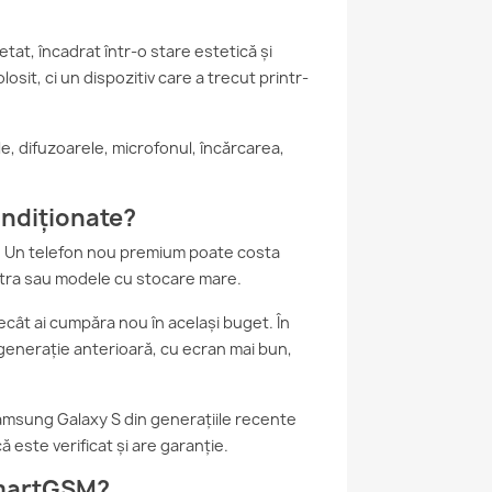
etat, încadrat într-o stare estetică și
sit, ci un dispozitiv care a trecut printr-
le, difuzoarele, microfonul, încărcarea,
ondiționate?
ță. Un telefon nou premium poate costa
ltra sau modele cu stocare mare.
cât ai cumpăra nou în același buget. În
 generație anterioară, cu ecran mai bun,
 Samsung Galaxy S din generațiile recente
 este verificat și are garanție.
 SmartGSM?