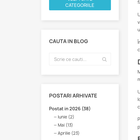
f
CATEGORIILE
U
v
u
CAUTA IN BLOG
Î
c
M
m
U
POSTARI ARHIVATE
l
c
Postat in 2026 (38)
Iunie (2)
P
Mai (13)
p
Aprilie (23)