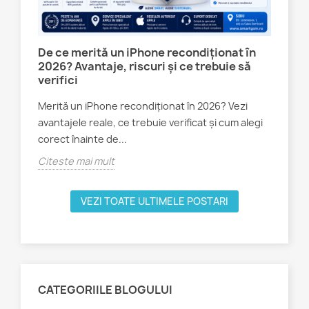
:
De ce merită un iPhone recondiționat în
Te
2026? Avantaje, riscuri și ce trebuie să
ale
verifici
Sm
Merită un iPhone recondiționat în 2026? Vezi
Tel
avantajele reale, ce trebuie verificat și cum alegi
PE 
corect înainte de...
900
Citeste mai mult
Cit
VEZI TOATE ULTIMELE POSTARI
CATEGORIILE BLOGULUI