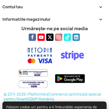
Contul tau

Informatiile magazinului
keyboard_arrow_down
Urmărește-ne pe social media
© 2011-2026 | Platformă eCommerce optimizată special
pentru SmartGSM® România
Folosim cookie-uri pentru a-ți îmbunătăți experiența de