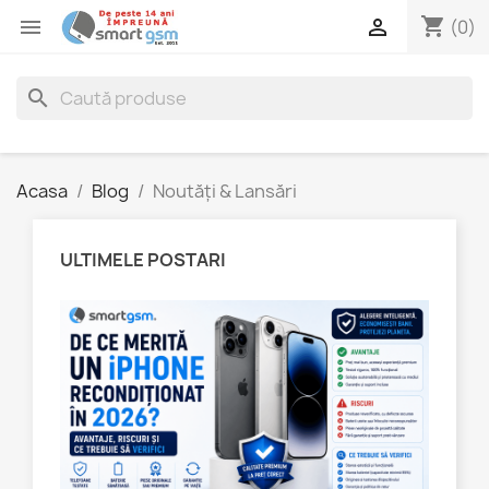
shopping_cart


(0)
search
Acasa
Blog
Noutăți & Lansări
ULTIMELE POSTARI