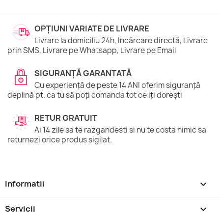
OPȚIUNI VARIATE DE LIVRARE
Livrare la domiciliu 24h, Incărcare directă, Livrare
prin SMS, Livrare pe Whatsapp, Livrare pe Email
SIGURANȚĂ GARANTATĂ
Cu experiență de peste 14 ANI oferim siguranță
deplină pt. ca tu să poți comanda tot ce iți dorești
RETUR GRATUIT
Ai 14 zile sa te razgandesti si nu te costa nimic sa
returnezi orice produs sigilat.
Informatii

Servicii
