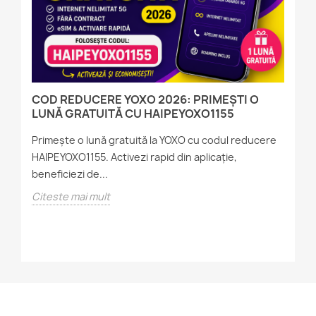
COD REDUCERE YOXO 2026: PRIMEȘTI O
C
LUNĂ GRATUITĂ CU HAIPEYOXO1155
C
Primește o lună gratuită la YOXO cu codul reducere
Af
HAIPEYOXO1155. Activezi rapid din aplicație,
pr
m
beneficiezi de...
po
Citeste mai mult
Ci