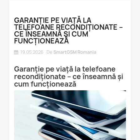
GARANȚIE PE VIAȚĂ LA
TELEFOANE RECONDIȚIONATE –
CE ÎNSEAMNĂ ȘI CUM
FUNCȚIONEAZĂ
19.05.2026
De
SmartGSM Romania
Garanție pe viață la telefoane
recondiționate – ce înseamnă și
cum funcționează