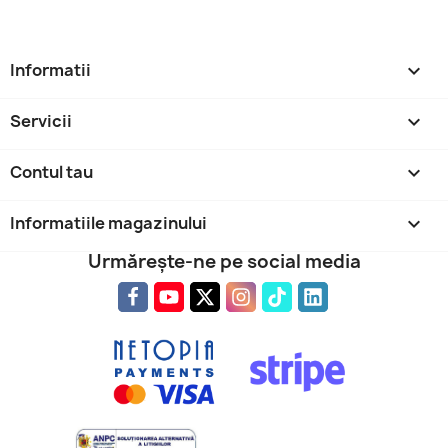
Informatii

Servicii

Contul tau

Informatiile magazinului
keyboard_arrow_down
Urmărește-ne pe social media