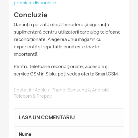
premium disponibile
.
Concluzie
Garanția pe viață oferă încredere și siguranță
suplimentară pentru utilizatorii care aleg telefoane
recondiționate. Alegerea unui magazin cu
experiență și reputație bună este foarte
importantă.
Pentru telefoane recondiționate, accesorii și
service GSM în Sibiu, poți vedea oferta SmartGSM.
Postat in:
Apple / iPhone
,
Samsung & Android
,
Telecom & Prepay
LASA UN COMENTARIU
Nume