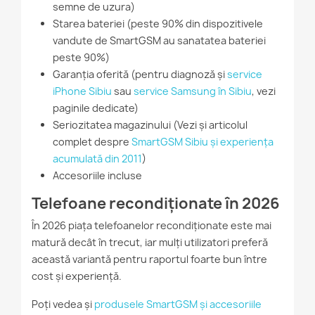
semne de uzura)
Starea bateriei (peste 90% din dispozitivele
vandute de SmartGSM au sanatatea bateriei
peste 90%)
Garanția oferită (pentru diagnoză și
service
iPhone Sibiu
sau
service Samsung în Sibiu
, vezi
paginile dedicate)
Seriozitatea magazinului (Vezi și articolul
complet despre
SmartGSM Sibiu și experiența
acumulată din 2011
)
Accesoriile incluse
Telefoane recondiționate în 2026
În 2026 piața telefoanelor recondiționate este mai
matură decât în trecut, iar mulți utilizatori preferă
această variantă pentru raportul foarte bun între
cost și experiență.
Poți vedea și
produsele SmartGSM și accesoriile