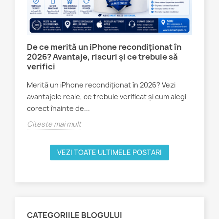
:
De ce merită un iPhone recondiționat în
Te
2026? Avantaje, riscuri și ce trebuie să
ale
verifici
Sm
Merită un iPhone recondiționat în 2026? Vezi
Tel
avantajele reale, ce trebuie verificat și cum alegi
PE 
corect înainte de...
900
Citeste mai mult
Cit
VEZI TOATE ULTIMELE POSTARI
CATEGORIILE BLOGULUI