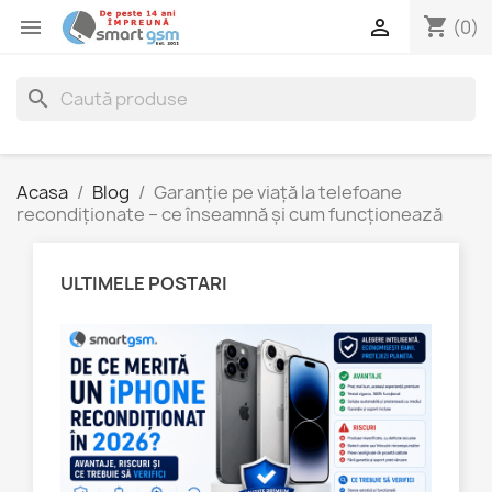
shopping_cart


(0)
search
Acasa
Blog
Garanție pe viață la telefoane
recondiționate – ce înseamnă și cum funcționează
ULTIMELE POSTARI