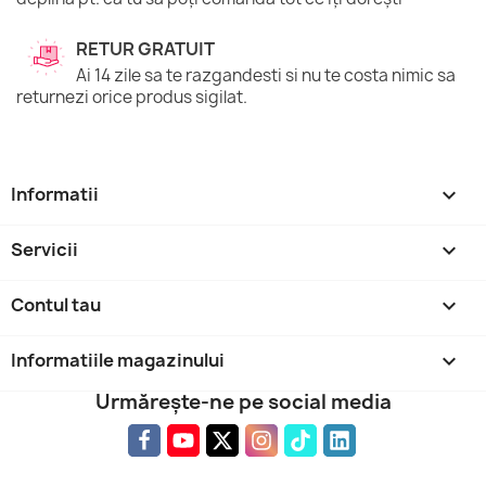
RETUR GRATUIT
Ai 14 zile sa te razgandesti si nu te costa nimic sa
returnezi orice produs sigilat.
Informatii

Servicii

Contul tau

Informatiile magazinului
keyboard_arrow_down
Urmărește-ne pe social media