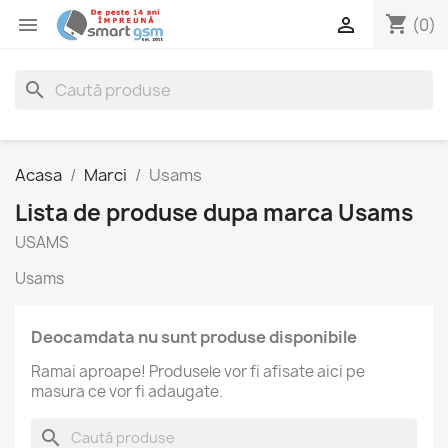
shopping_cart


(0)
search
Acasa
Marci
Usams
Lista de produse dupa marca Usams
USAMS
Usams
Deocamdata nu sunt produse disponibile
Ramai aproape! Produsele vor fi afisate aici pe
masura ce vor fi adaugate.
search