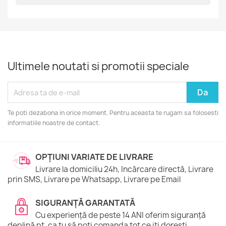
Ultimele noutati si promotii speciale
Te poti dezabona in orice moment. Pentru aceasta te rugam sa folosesti
informatiile noastre de contact.
OPȚIUNI VARIATE DE LIVRARE
Livrare la domiciliu 24h, Incărcare directă, Livrare
prin SMS, Livrare pe Whatsapp, Livrare pe Email
SIGURANȚĂ GARANTATĂ
Cu experiență de peste 14 ANI oferim siguranță
deplină pt. ca tu să poți comanda tot ce iți dorești