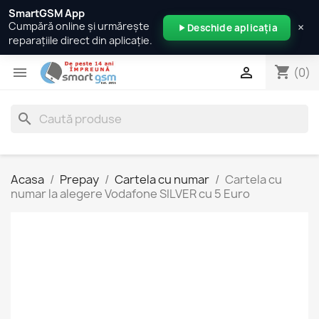
SmartGSM App
×
Cumpără online și urmărește
Deschide aplicația
reparațiile direct din aplicație.
shopping_cart


(0)
search
Acasa
Prepay
Cartela cu numar
Cartela cu
numar la alegere Vodafone SILVER cu 5 Euro