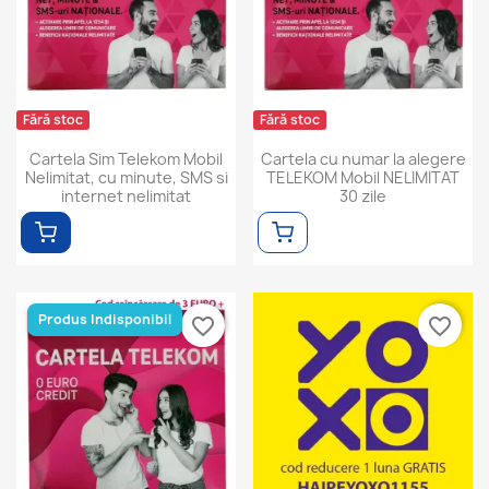
Fără stoc
Fără stoc
Cartela Sim Telekom Mobil
Cartela cu numar la alegere
Nelimitat, cu minute, SMS si
TELEKOM Mobil NELIMITAT
internet nelimitat
30 zile
Produs Indisponibil
favorite_border
favorite_border