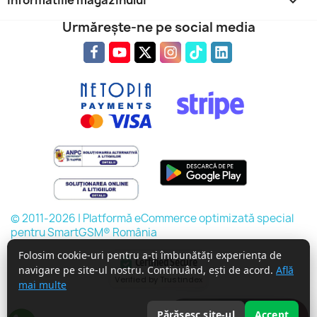
keyboard_arrow_down
Urmărește-ne pe social media
© 2011-2026 | Platformă eCommerce optimizată special
pentru SmartGSM® România
Folosim cookie-uri pentru a-ți îmbunătăți experiența de
Certified Secure
navigare pe site-ul nostru. Continuând, ești de acord.
Află
Verified by Trustindex
mai multe
Întreabă expertul
Părăsesc site-ul
Accept