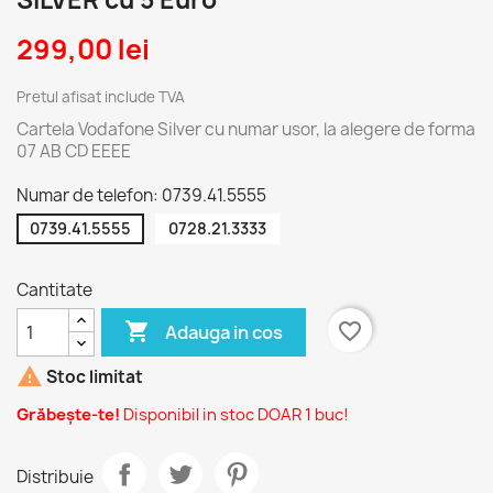
SILVER cu 5 Euro
299,00 lei
Pretul afisat include TVA
Cartela Vodafone Silver cu numar usor, la alegere de forma
07 AB CD EEEE
Numar de telefon: 0739.41.5555
0739.41.5555
0728.21.3333
Cantitate

favorite_border
Adauga in cos

Stoc limitat
Grăbește-te!
Disponibil in stoc DOAR 1 buc!
Distribuie