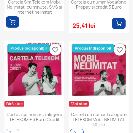
Cartela Sim Telekom Mobil
Cartela cu numar Vodafone
Nelimitat, cu minute, SMS si
Prepay si credit 5 Euro
internet nelimitat
25,41 lei
Produs Indisponibil
Produs Indisponibil
favorite_border
favorite_border
Fără stoc
Fără stoc
Cartela cu numar la alegere
Cartela cu numar la alegere
TELEKOM + 3 Euro Credit
TELEKOM Mobil NELIMITAT
30 zile