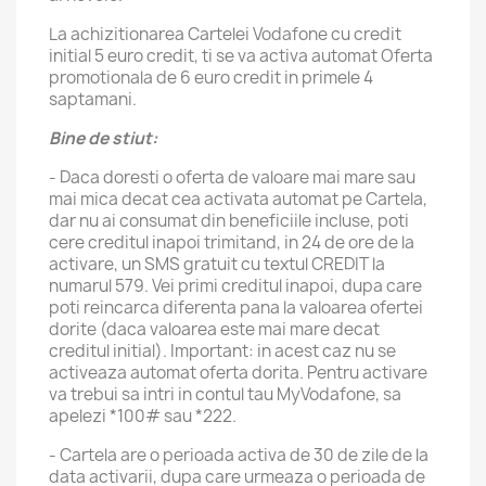
La achizitionarea Cartelei Vodafone cu credit
initial 5 euro credit, ti se va activa automat Oferta
promotionala de 6 euro credit in primele 4
saptamani.
Bine de stiut:
- Daca doresti o oferta de valoare mai mare sau
mai mica decat cea activata automat pe Cartela,
dar nu ai consumat din beneficiile incluse, poti
cere creditul inapoi trimitand, in 24 de ore de la
activare, un SMS gratuit cu textul CREDIT la
numarul 579. Vei primi creditul inapoi, dupa care
poti reincarca diferenta pana la valoarea ofertei
dorite (daca valoarea este mai mare decat
creditul initial). Important: in acest caz nu se
activeaza automat oferta dorita. Pentru activare
va trebui sa intri in contul tau MyVodafone, sa
apelezi *100# sau *222.
- Cartela are o perioada activa de 30 de zile de la
data activarii, dupa care urmeaza o perioada de