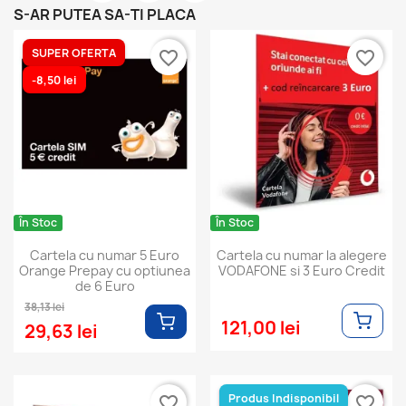
S-AR PUTEA SA-TI PLACA
(2)
SUPER OFERTA
favorite_border
favorite_border
-8,50 lei
În Stoc
În Stoc
Cartela cu numar 5 Euro
Cartela cu numar la alegere
Orange Prepay cu optiunea
VODAFONE si 3 Euro Credit
de 6 Euro
38,13 lei
121,00 lei
29,63 lei
Produs Indisponibil
favorite_border
favorite_border