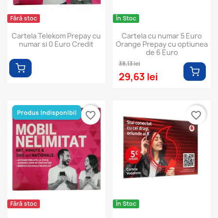
Fără stoc
În Stoc
Cartela Telekom Prepay cu
Cartela cu numar 5 Euro
numar si 0 Euro Credit
Orange Prepay cu optiunea
de 6 Euro
38,13 lei
29,63 lei
Produs Indisponibil
favorite_border
favorite_border
Fără stoc
În Stoc