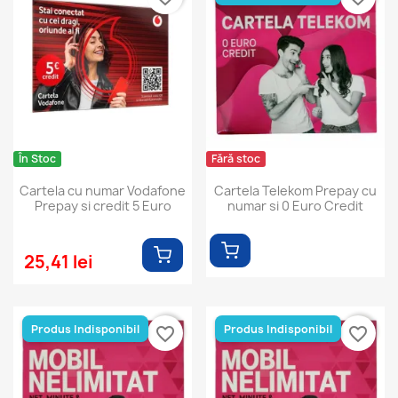
În Stoc
Fără stoc
Cartela cu numar Vodafone
Cartela Telekom Prepay cu
Prepay si credit 5 Euro
numar si 0 Euro Credit
25,41 lei
Produs Indisponibil
Produs Indisponibil
favorite_border
favorite_border