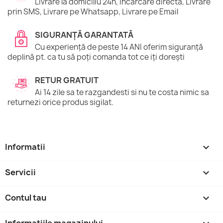
Livrare la domiciliu 24h, Incărcare directă, Livrare
prin SMS, Livrare pe Whatsapp, Livrare pe Email
SIGURANȚĂ GARANTATĂ
Cu experiență de peste 14 ANI oferim siguranță
deplină pt. ca tu să poți comanda tot ce iți dorești
RETUR GRATUIT
Ai 14 zile sa te razgandesti si nu te costa nimic sa
returnezi orice produs sigilat.
Informatii

Servicii

Contul tau

Informatiile magazinului