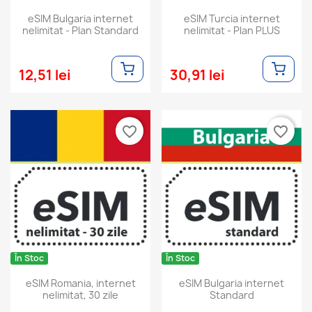
eSIM Bulgaria internet
eSIM Turcia internet
nelimitat - Plan Standard
nelimitat - Plan PLUS
12,51 lei
30,91 lei
favorite_border
favorite_border
În Stoc
În Stoc
eSIM Romania, internet
eSIM Bulgaria internet
nelimitat, 30 zile
Standard