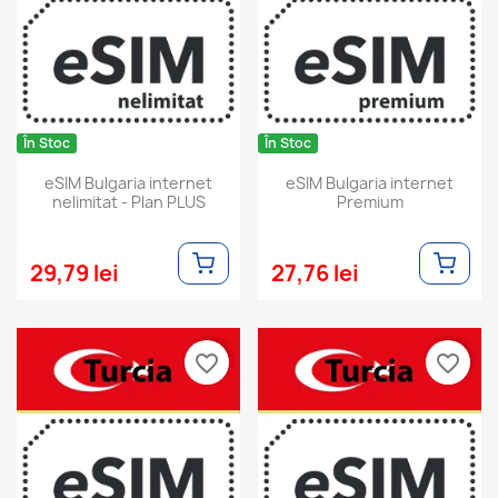
În Stoc
În Stoc
eSIM Bulgaria internet
eSIM Bulgaria internet
nelimitat - Plan PLUS
Premium
29,79 lei
27,76 lei
favorite_border
favorite_border