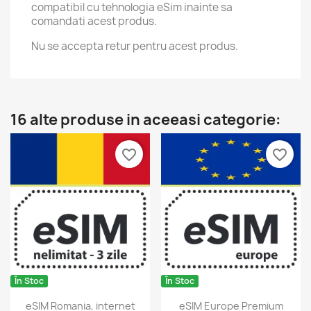
compatibil cu tehnologia eSim inainte sa
comandati acest produs.
Nu se accepta retur pentru acest produs.
16 alte produse in aceeasi categorie:
favorite_border
favorite_border
În Stoc
În Stoc
eSIM Romania, internet
eSIM Europe Premium