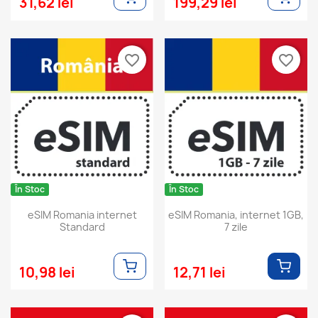
31,62 lei
199,29 lei
favorite_border
favorite_border
În Stoc
În Stoc
eSIM Romania internet
eSIM Romania, internet 1GB,
Standard
7 zile
10,98 lei
12,71 lei