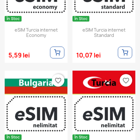
În Stoc
În Stoc
eSIM Turcia internet
eSIM Turcia internet
Economy
Standard
5,59 lei
10,07 lei
favorite_border
favorite_border
În Stoc
În Stoc