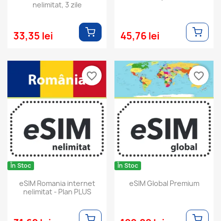
nelimitat, 3 zile
33,35 lei
45,76 lei
favorite_border
favorite_border
În Stoc
În Stoc
eSIM Romania internet
eSIM Global Premium
nelimitat - Plan PLUS