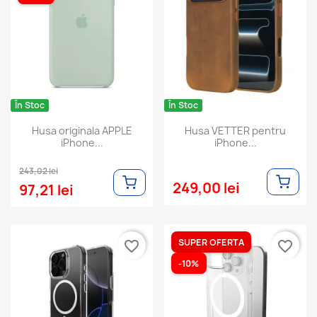
În Stoc
În Stoc
Husa originala APPLE
Husa VETTER pentru
iPhone...
iPhone...
243,02 lei
249,00 lei
97,21 lei
SUPER OFERTA
favorite_border
favorite_border
-10%