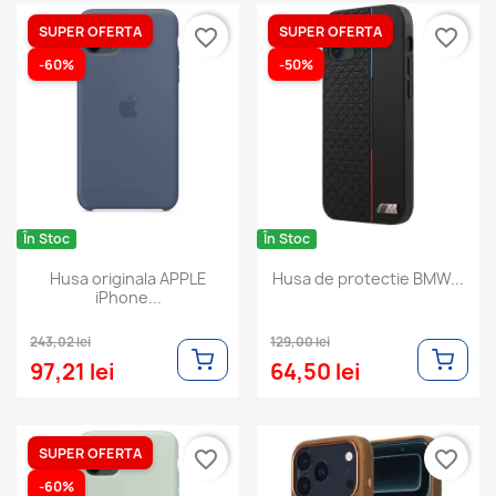
SUPER OFERTA
SUPER OFERTA
favorite_border
favorite_border
-60%
-50%
În Stoc
În Stoc
Husa originala APPLE
Husa de protectie BMW...
iPhone...
243,02 lei
129,00 lei
97,21 lei
64,50 lei
SUPER OFERTA
favorite_border
favorite_border
-60%