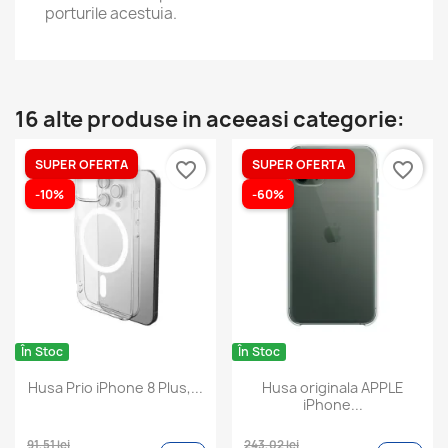
porturile acestuia.
16 alte produse in aceeasi categorie:
SUPER OFERTA
SUPER OFERTA
favorite_border
favorite_border
-10%
-60%
În Stoc
În Stoc
Husa Prio iPhone 8 Plus,...
Husa originala APPLE
iPhone...
91,51 lei
243,02 lei