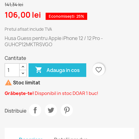
141,34 lei
106,00 lei
Economisești: 25%
Pretul afisat include TVA
Husa Guess pentru Apple iPhone 12 / 12 Pro -
GUHCP12MKTRSVGO
Cantitate

favorite_border
Adauga in cos

Stoc limitat
Grăbește-te!
Disponibil in stoc DOAR 1 buc!
Distribuie