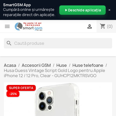
SmartGSM App
×
Cumpără online și urmărește
Deschide aplicația
reparațiile direct din aplicație.
shopping_cart


(0)
search
Acasa
Accesorii GSM
Huse
Huse telefoane
Husa Guess Vintage Script Gold Logo pentru Apple
iPhone 12 / 12 Pro, Clear - GUHCP12MKTRSVGO
SUPER OFERTA
-25%