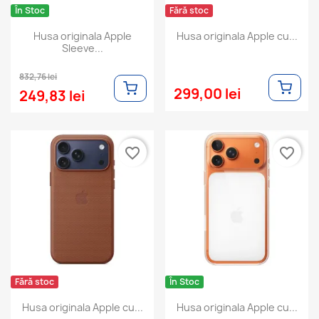
În Stoc
Fără stoc
Husa originala Apple
Husa originala Apple cu...
Sleeve...
832,76 lei
299,00 lei
249,83 lei
favorite_border
favorite_border
Fără stoc
În Stoc
Husa originala Apple cu...
Husa originala Apple cu...