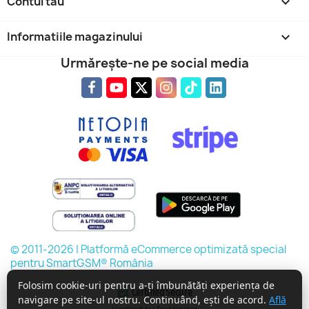
Contul tau

Informatiile magazinului
keyboard_arrow_down
Urmărește-ne pe social media
© 2011-2026 | Platformă eCommerce optimizată special
pentru SmartGSM® România
Folosim cookie-uri pentru a-ți îmbunătăți experiența de
Certified Secure
navigare pe site-ul nostru. Continuând, ești de acord.
Află
Verified by Trustindex