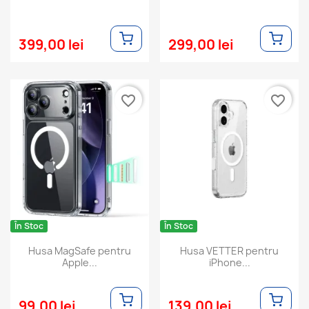
399,00 lei
299,00 lei
favorite_border
favorite_border
În Stoc
În Stoc
Husa MagSafe pentru
Husa VETTER pentru
Apple...
iPhone...
99,00 lei
139,00 lei