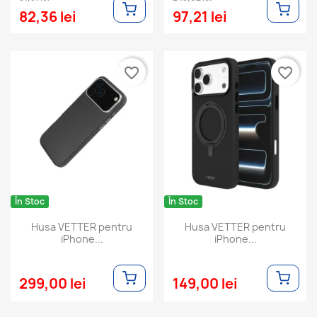
82,36 lei
97,21 lei
favorite_border
favorite_border
În Stoc
În Stoc
Husa VETTER pentru
Husa VETTER pentru
iPhone...
iPhone...
299,00 lei
149,00 lei