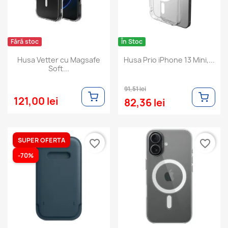
Fără stoc
În Stoc
Husa Vetter cu Magsafe
Husa Prio iPhone 13 Mini,...
Soft...
91,51 lei
121,00 lei
82,36 lei
SUPER OFERTA
favorite_border
favorite_border
-70%