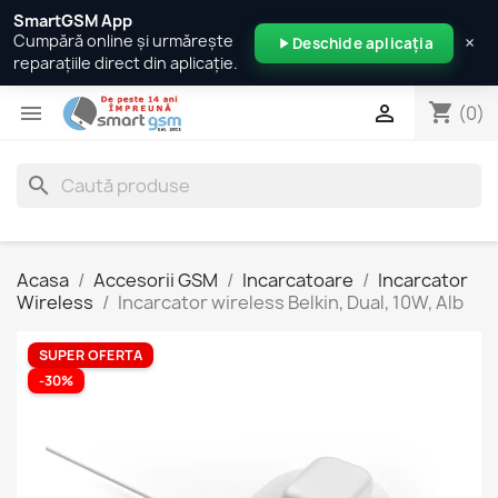
SmartGSM App
×
Cumpără online și urmărește
Deschide aplicația
reparațiile direct din aplicație.
shopping_cart


(0)
search
Acasa
Accesorii GSM
Incarcatoare
Incarcator
Wireless
Incarcator wireless Belkin, Dual, 10W, Alb
SUPER OFERTA
-30%