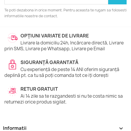
Te poti dezabona in orice moment. Pentru aceasta te rugam sa folosesti
informatiile noastre de contact.
OPȚIUNI VARIATE DE LIVRARE
Livrare la domiciliu 24h, Incărcare directă, Livrare
prin SMS, Livrare pe Whatsapp, Livrare pe Email
SIGURANȚĂ GARANTATĂ
Cu experiență de peste 14 ANI oferim siguranță
deplină pt. ca tu să poți comanda tot ce iți dorești
RETUR GRATUIT
Ai 14 zile sa te razgandesti si nu te costa nimic sa
returnezi orice produs sigilat.
Informatii
