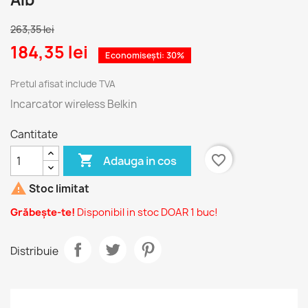
Alb
263,35 lei
184,35 lei
Economisești: 30%
Pretul afisat include TVA
Incarcator wireless Belkin
Cantitate

favorite_border
Adauga in cos

Stoc limitat
Grăbește-te!
Disponibil in stoc DOAR 1 buc!
Distribuie