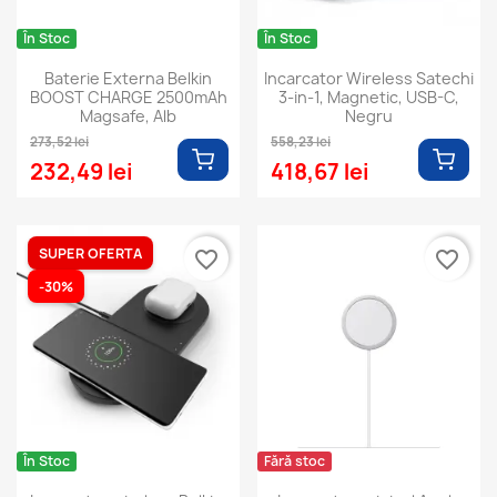
În Stoc
În Stoc
Baterie Externa Belkin
Incarcator Wireless Satechi
BOOST CHARGE 2500mAh
3-in-1, Magnetic, USB-C,
Magsafe, Alb
Negru
273,52 lei
558,23 lei
232,49 lei
418,67 lei
SUPER OFERTA
favorite_border
favorite_border
-30%
În Stoc
Fără stoc