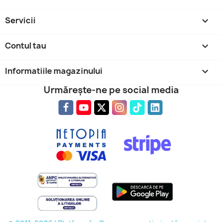
Servicii

Contul tau

Informatiile magazinului
keyboard_arrow_down
Urmărește-ne pe social media