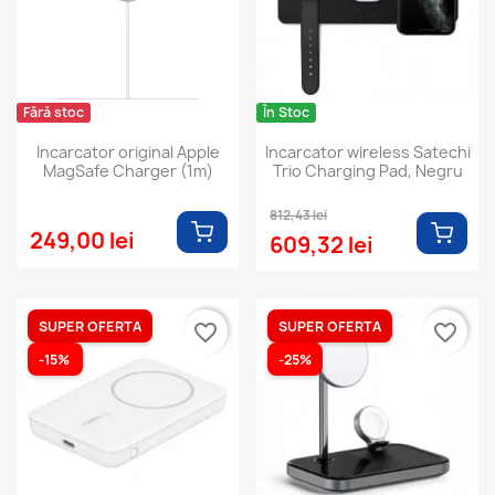
Fără stoc
În Stoc
Incarcator original Apple
Incarcator wireless Satechi
MagSafe Charger (1m)
Trio Charging Pad, Negru
812,43 lei
249,00 lei
609,32 lei
SUPER OFERTA
SUPER OFERTA
favorite_border
favorite_border
-15%
-25%