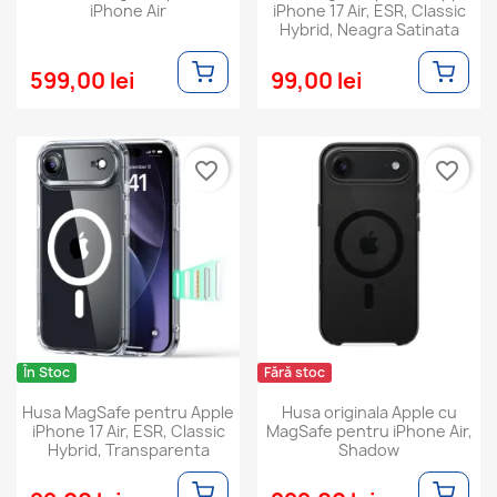
iPhone Air
iPhone 17 Air, ESR, Classic
Hybrid, Neagra Satinata
599,00 lei
99,00 lei
favorite_border
favorite_border
În Stoc
Fără stoc
Husa MagSafe pentru Apple
Husa originala Apple cu
iPhone 17 Air, ESR, Classic
MagSafe pentru iPhone Air,
Hybrid, Transparenta
Shadow