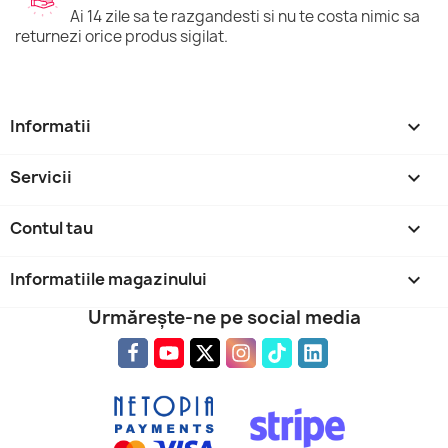
Ai 14 zile sa te razgandesti si nu te costa nimic sa
returnezi orice produs sigilat.
Informatii

Servicii

Contul tau

Informatiile magazinului
keyboard_arrow_down
Urmărește-ne pe social media