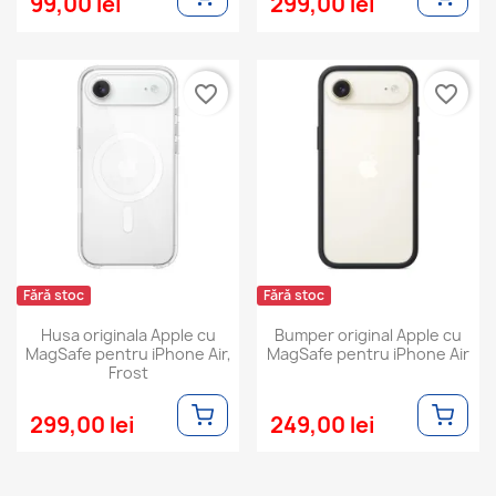
99,00 lei
299,00 lei
favorite_border
favorite_border
Fără stoc
Fără stoc
Husa originala Apple cu
Bumper original Apple cu
MagSafe pentru iPhone Air,
MagSafe pentru iPhone Air
Frost
299,00 lei
249,00 lei