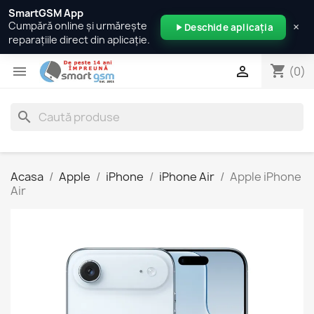
SmartGSM App
×
Cumpără online și urmărește
Deschide aplicația
reparațiile direct din aplicație.
shopping_cart


(0)
search
Acasa
Apple
iPhone
iPhone Air
Apple iPhone
Air