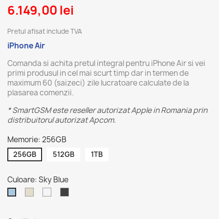
6.149,00 lei
Pretul afisat include TVA
iPhone Air
Comanda si achita pretul integral pentru iPhone Air si vei
primi produsul in cel mai scurt timp dar in termen de
maximum 60 (saizeci) zile lucratoare calculate de la
plasarea comenzii.
* SmartGSM este reseller autorizat Apple in Romania prin
distribuitorul autorizat Apcom.
Memorie: 256GB
256GB
512GB
1TB
Culoare: Sky Blue
Light
Cloud
Space
Sky
Gold
White
Black
Blue