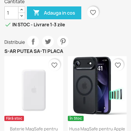
Cantitate

favorite_border
Adauga in cos

IN STOC - Livrare 1-3 zile
Distribuie
S-AR PUTEA SA-TI PLACA
favorite_border
favorite_border
Fără stoc
În Stoc
Baterie MagSafe pentru
Husa MagSafe pentru Apple