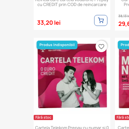
cu CREDIT prin COD de reincarcare
Pr
38,13 l
33,20 lei
29,6
Produs Indisponibil
Prod
favorite_border
Fără stoc
Fără st
Cartela Telekom Prepay cu numar si 0
Carte