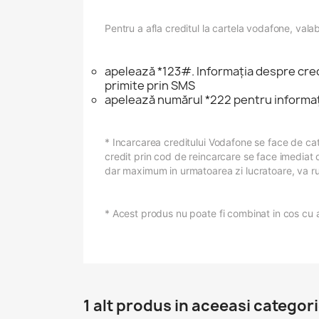
Pentru a afla creditul la cartela vodafone, valab
apelează *123#. Informaţia despre credit 
primite prin SMS
apelează numărul *222 pentru informaţii
* Incarcarea creditului Vodafone se face de ca
credit prin cod de reincarcare se face imediat d
dar maximum in urmatoarea zi lucratoare, va ru
* Acest produs nu poate fi combinat in cos cu a
1 alt produs in aceeasi categori
(1)