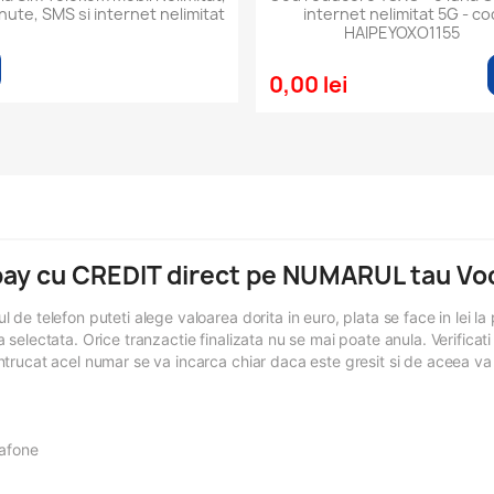
nute, SMS si internet nelimitat
internet nelimitat 5G - co
HAIPEYOXO1155
0,00 lei
pay cu CREDIT direct pe NUMARUL tau Vo
e telefon puteti alege valoarea dorita in euro, plata se face in lei la pr
 selectata. Orice tranzactie finalizata nu se mai poate anula. Verificat
trucat acel numar se va incarca chiar daca este gresit si de aceea va 
afone