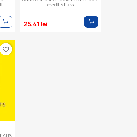
it
credit 5 Euro
25,41 lei
favorite_border
GRATIS