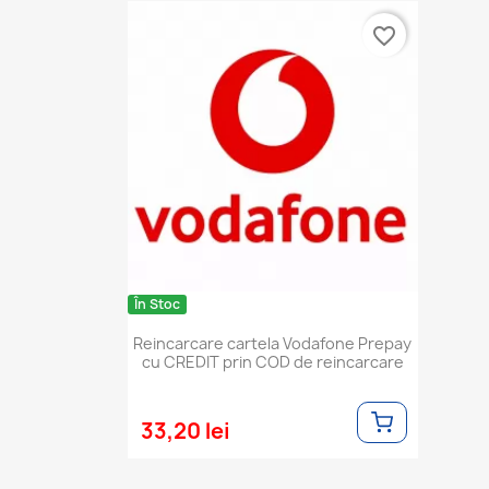
favorite_border
În Stoc
Reincarcare cartela Vodafone Prepay
cu CREDIT prin COD de reincarcare
33,20 lei