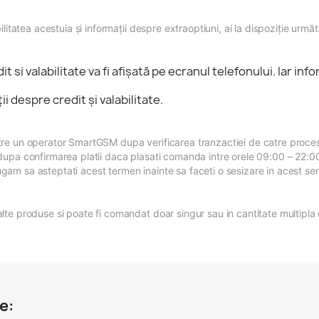
ilitatea acestuia şi informaţii despre extraoptiuni, ai la dispoziţie următ
si valabilitate va fi afişată pe ecranul telefonului. Iar info
 despre credit şi valabilitate.
tre un operator SmartGSM dupa verificarea tranzactiei de catre proce
upa confirmarea platii daca plasati comanda intre orele 09:00 – 22:00, 
gam sa asteptati acest termen inainte sa faceti o sesizare in acest se
lte produse si poate fi comandat doar singur sau in cantitate multipla 
e: