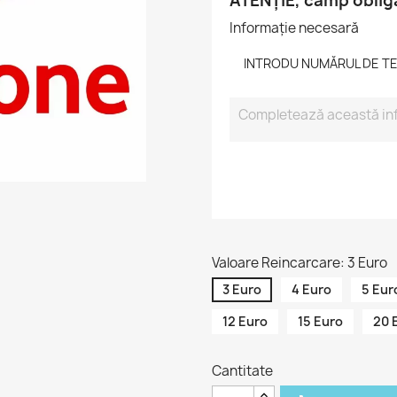
ATENȚIE, câmp oblig
Informație necesară
INTRODU NUMĂRUL DE TELE
Valoare Reincarcare: 3 Euro
3 Euro
4 Euro
5 Eur
12 Euro
15 Euro
20 
Cantitate