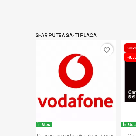
S-AR PUTEA SA-TI PLACA
(1)
SUP
favorite_border
-8,50
În Stoc
În Stoc
Reincarcare cartela Vodafone Prepay
Car