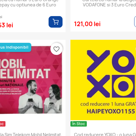
epay cu optiunea de 6 Euro
VODAFONE si 3 Euro Cred
ei
121,00 lei
3 lei
us Indisponibil
favorite_border
oc
În Stoc
la Sim Telekom Mobil Nelimitat,
Cod reducere YOXO - o luna 