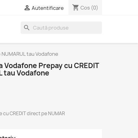
shopping_cart

Cos
(0)
Autentificare
search
pe NUMARUL tau Vodafone
la Vodafone Prepay cu CREDIT
L tau Vodafone
e cu CREDIT direct pe NUMAR