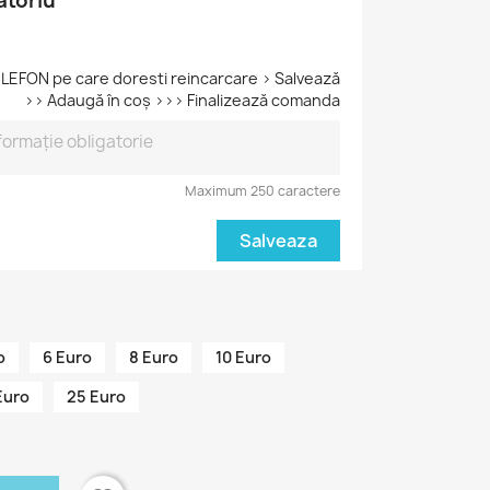
atoriu
FON pe care doresti reincarcare > Salvează
>> Adaugă în coș >>> Finalizează comanda
Maximum 250 caractere
Salveaza
o
6 Euro
8 Euro
10 Euro
Euro
25 Euro