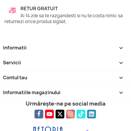
RETUR GRATUIT
Ai 14 zile sa te razgandesti si nu te costa nimic sa
returnezi orice produs sigilat.
Informatii

Servicii

Contul tau

Informatiile magazinului
keyboard_arrow_down
Urmărește-ne pe social media