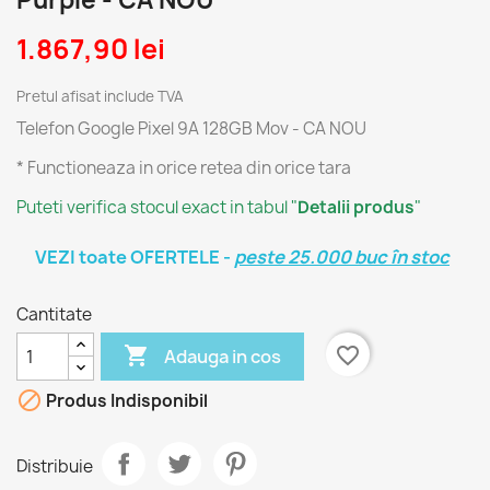
Purple - CA NOU
1.867,90 lei
Pretul afisat include TVA
Telefon Google Pixel 9A 128GB Mov - CA NOU
* Functioneaza in orice retea din orice tara
Puteti verifica stocul exact in tabul "
Detalii produs
"
VEZI toate OFERTELE -
peste 25.000 buc în stoc
Cantitate

favorite_border
Adauga in cos

Produs Indisponibil
Distribuie