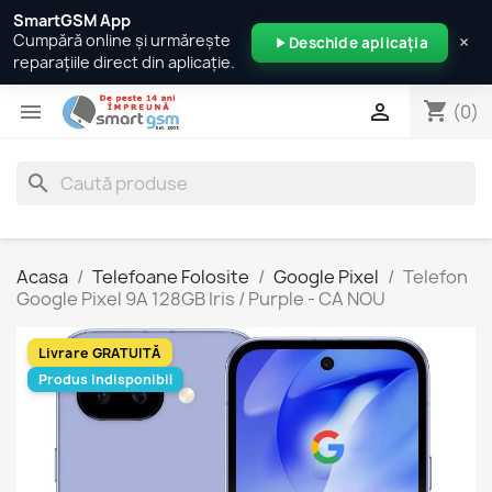
SmartGSM App
×
Cumpără online și urmărește
Deschide aplicația
reparațiile direct din aplicație.
shopping_cart


(0)
search
Acasa
Telefoane Folosite
Google Pixel
Telefon
Google Pixel 9A 128GB Iris / Purple - CA NOU
Livrare GRATUITĂ
Produs Indisponibil