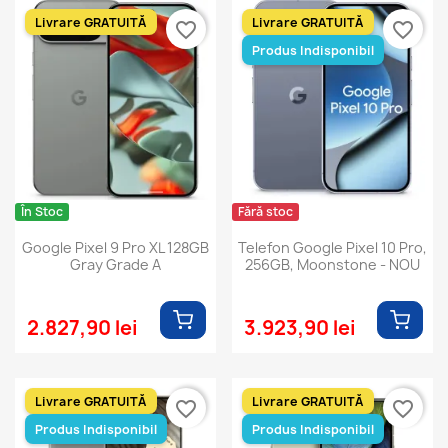
Livrare GRATUITĂ
Livrare GRATUITĂ
favorite_border
favorite_border
Produs Indisponibil
În Stoc
Fără stoc
Google Pixel 9 Pro XL 128GB
Telefon Google Pixel 10 Pro,
Gray Grade A
256GB, Moonstone - NOU
2.827,90 lei
3.923,90 lei
Livrare GRATUITĂ
Livrare GRATUITĂ
favorite_border
favorite_border
Produs Indisponibil
Produs Indisponibil