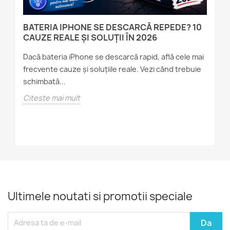
BATERIA IPHONE SE DESCARCĂ REPEDE? 10
T
CAUZE REALE ȘI SOLUȚII ÎN 2026
Ș
Dacă bateria iPhone se descarcă rapid, află cele mai
Da
frecvente cauze și soluțiile reale. Vezi când trebuie
fr
d
schimbată...
în
Citeste mai mult
Ci
Ultimele noutati si promotii speciale