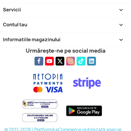
Servicii

Contul tau

Informatiile magazinului
keyboard_arrow_down
Urmărește-ne pe social media
© 2011-2026 | Platformă eCommerce optimizată special