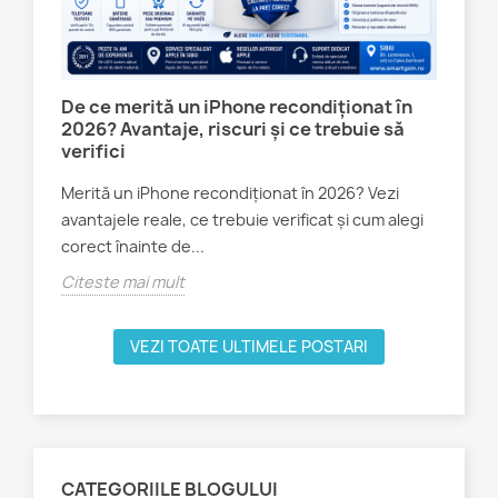
:
De ce merită un iPhone recondiționat în
Te
2026? Avantaje, riscuri și ce trebuie să
ale
verifici
Sm
Merită un iPhone recondiționat în 2026? Vezi
Tel
avantajele reale, ce trebuie verificat și cum alegi
PE 
corect înainte de...
900
Citeste mai mult
Cit
VEZI TOATE ULTIMELE POSTARI
CATEGORIILE BLOGULUI