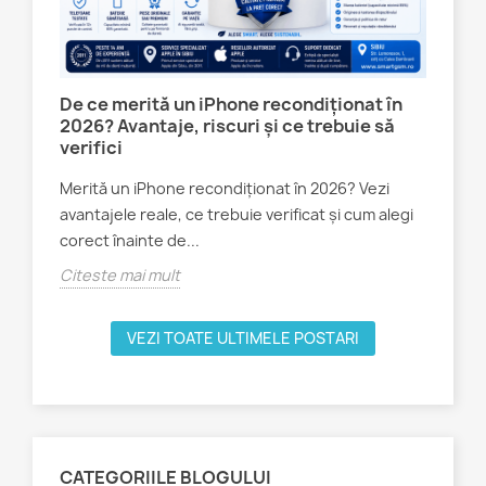
:
De ce merită un iPhone recondiționat în
Te
2026? Avantaje, riscuri și ce trebuie să
ale
verifici
Sm
Merită un iPhone recondiționat în 2026? Vezi
Tel
avantajele reale, ce trebuie verificat și cum alegi
PE 
corect înainte de...
900
Citeste mai mult
Cit
VEZI TOATE ULTIMELE POSTARI
CATEGORIILE BLOGULUI