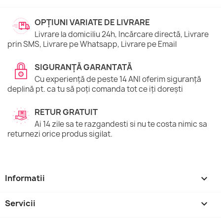
OPȚIUNI VARIATE DE LIVRARE
Livrare la domiciliu 24h, Incărcare directă, Livrare
prin SMS, Livrare pe Whatsapp, Livrare pe Email
SIGURANȚĂ GARANTATĂ
Cu experiență de peste 14 ANI oferim siguranță
deplină pt. ca tu să poți comanda tot ce iți dorești
RETUR GRATUIT
Ai 14 zile sa te razgandesti si nu te costa nimic sa
returnezi orice produs sigilat.
Informatii

Servicii
