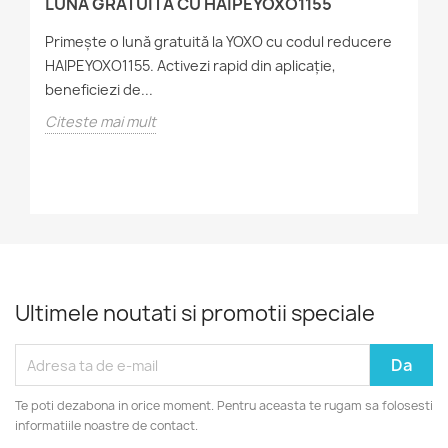
LUNĂ GRATUITĂ CU HAIPEYOXO1155
C
Primește o lună gratuită la YOXO cu codul reducere
Af
HAIPEYOXO1155. Activezi rapid din aplicație,
pr
m
beneficiezi de...
po
Citeste mai mult
Ci
Ultimele noutati si promotii speciale
Te poti dezabona in orice moment. Pentru aceasta te rugam sa folosesti
informatiile noastre de contact.