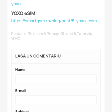
yoxo
YOXO eSIM:
https://smartgsm.ro/blog/post/5-yoxo-esim
Postat in:
Telecom & Prepay
,
Ghiduri & Tutoriale
,
YOXO
LASA UN COMENTARIU
Nume
E-mail
Subiect