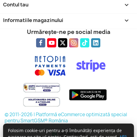
Contul tau

Informatiile magazinului
keyboard_arrow_down
Urmărește-ne pe social media
© 2011-2026 | Platformă eCommerce optimizată special
pentru SmartGSM® România
Folosim cookie-uri pentru a-ți îmbunătăți experiența de
Certified Secure
navigare pe site-ul nostru. Continuând, ești de acord.
Află