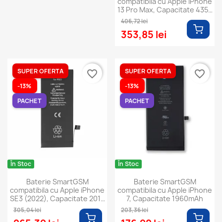
compatibila cu Apple iPhone
13 Pro Max, Capacitate 4352
mAh
406,72 lei
353,85 lei
SUPER OFERTA
SUPER OFERTA
favorite_border
favorite_border
-13%
-13%
PACHET
PACHET
În Stoc
În Stoc
Baterie SmartGSM
Baterie SmartGSM
compatibila cu Apple iPhone
compatibila cu Apple iPhone
SE3 (2022), Capacitate 2018
7, Capacitate 1960mAh
mAh
305,04 lei
203,36 lei