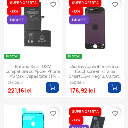
SUPER OFERTA
SUPER OFERTA
favorite_border
favorite_border
-13%
-13%
PACHET
PACHET
În Stoc
În Stoc
Baterie SmartGSM
Display Apple iPhone 5 cu
compatibila cu Apple iPhone
touchscreen si rama
XS Max, Capacitate 3174
SmartGSM, Negru, Calitate
mAh
Premium
254,20 lei
203,36 lei
221,16 lei
176,92 lei
SUPER OFERTA
favorite_border
favorite_border
-13%