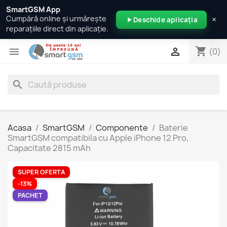
SmartGSM App
×
Cumpără online și urmărește
Deschide aplicația
reparațiile direct din aplicație.
shopping_cart


(0)
search
Acasa
SmartGSM
Componente
Baterie
SmartGSM compatibila cu Apple iPhone 12 Pro,
Capacitate 2815 mAh
SUPER OFERTA
-13%
PACHET