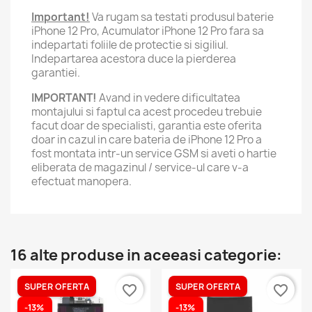
Important!
Va rugam sa testati produsul baterie
iPhone 12 Pro, Acumulator iPhone 12 Pro fara sa
indepartati foliile de protectie si sigiliul.
Indepartarea acestora duce la pierderea
garantiei.
IMPORTANT!
Avand in vedere dificultatea
montajului si faptul ca acest procedeu trebuie
facut doar de specialisti, garantia este oferita
doar in cazul in care bateria de iPhone 12 Pro a
fost montata intr-un service GSM si aveti o hartie
eliberata de magazinul / service-ul care v-a
efectuat manopera.
16 alte produse in aceeasi categorie:
SUPER OFERTA
SUPER OFERTA
favorite_border
favorite_border
-13%
-13%