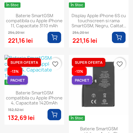
În Stoc
În Stoc
Baterie SmartGSM
Display Apple iPhone 6S cu
compatibila cu Apple iPhone
touchscreen si rama
11, Capacitate 3110 mAh
SmartGSM, Negru, Calitate
Premium
254,20 lei
254,20 lei
221,16 lei
221,16 lei
SUPER OFERTA
SUPER OFERTA
favorite_border
favorite_border
-13%
-13%
PACHET
PACHET
În Stoc
Baterie SmartGSM
compatibila cu Apple iPhone
4, Capacitate 1420mAh
152,52 lei
132,69 lei
În Stoc
Baterie SmartGSM