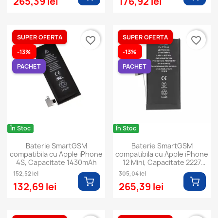
265,39 lei
176,92 lei
SUPER OFERTA
SUPER OFERTA
favorite_border
favorite_border
-13%
-13%
PACHET
PACHET
În Stoc
În Stoc
Baterie SmartGSM
Baterie SmartGSM
compatibila cu Apple iPhone
compatibila cu Apple iPhone
4S, Capacitate 1430mAh
12 Mini, Capacitate 2227
mAh
152,52 lei
305,04 lei
132,69 lei
265,39 lei