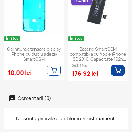
PACHET
În Stoc
În Stoc
Garnitura etansare display
Baterie SmartGSM
iPhone cu dublu adeziv,
compatibila cu Apple iPhone
SmartGSM
SE 2016, Capacitate 1624
mAh
203,36 lei
10,00 lei
176,92 lei
Comentarii (0)
Nu sunt opinii ale clientilor in acest moment.