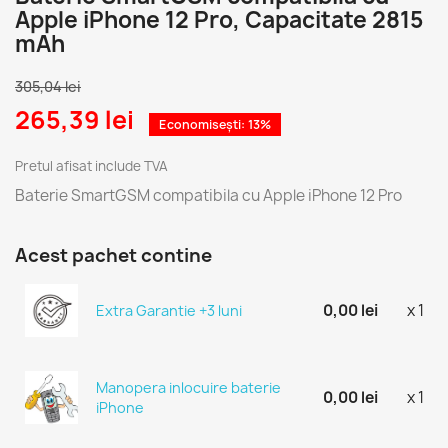
Apple iPhone 12 Pro, Capacitate 2815
mAh
305,04 lei
265,39 lei
Economisești: 13%
Pretul afisat include TVA
Baterie SmartGSM compatibila cu Apple iPhone 12 Pro
Acest pachet contine
0,00 lei
x 1
Extra Garantie +3 luni
Manopera inlocuire baterie
0,00 lei
x 1
iPhone