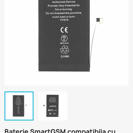
Baterie SmartGSM compatibila cu