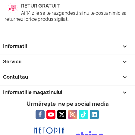
RETUR GRATUIT
Ai 14 zile sa te razgandesti si nu te costa nimic sa
returnezi orice produs sigilat.
Informatii

Servicii

Contul tau

Informatiile magazinului
keyboard_arrow_down
Urmărește-ne pe social media