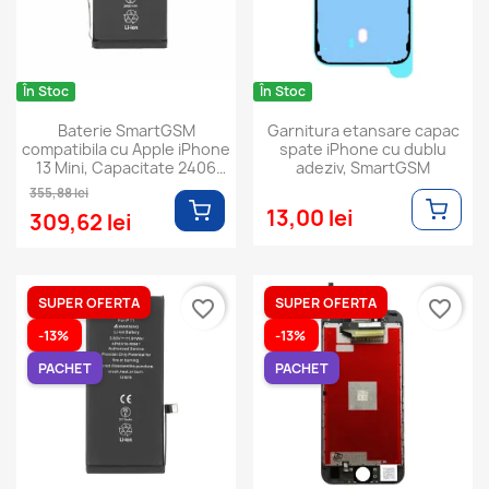
În Stoc
În Stoc
Baterie SmartGSM
Garnitura etansare capac
compatibila cu Apple iPhone
spate iPhone cu dublu
13 Mini, Capacitate 2406
adeziv, SmartGSM
mAh
355,88 lei
13,00 lei
309,62 lei
SUPER OFERTA
SUPER OFERTA
favorite_border
favorite_border
-13%
-13%
PACHET
PACHET