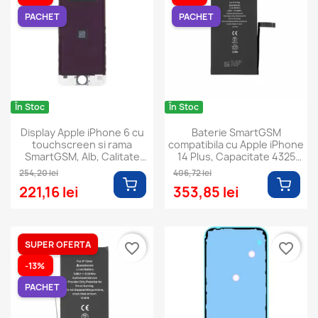
PACHET
PACHET
În Stoc
În Stoc
Display Apple iPhone 6 cu
Baterie SmartGSM
touchscreen si rama
compatibila cu Apple iPhone
SmartGSM, Alb, Calitate
14 Plus, Capacitate 4325
Premium
mAh
254,20 lei
406,72 lei
221,16 lei
353,85 lei
SUPER OFERTA
favorite_border
favorite_border
-13%
PACHET