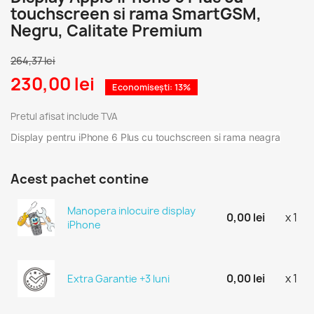
touchscreen si rama SmartGSM,
Negru, Calitate Premium
264,37 lei
230,00 lei
Economisești: 13%
Pretul afisat include TVA
Display pentru iPhone 6 Plus cu touchscreen si rama neagra
Acest pachet contine
Manopera inlocuire display
0,00 lei
x 1
iPhone
0,00 lei
x 1
Extra Garantie +3 luni