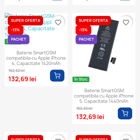
SUPER OFERTA
SUPER OFERTA
favorite_border
favorite_border
-13%
-13%
PACHET
PACHET
În Stoc
Baterie SmartGSM
compatibila cu Apple iPhone
4, Capacitate 1420mAh
152,52 lei
132,69 lei
În Stoc
Baterie SmartGSM
compatibila cu Apple iPhone
5, Capacitate 1440mAh
152,52 lei
132,69 lei
SUPER OFERTA
SUPER OFERTA