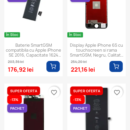
În Stoc
În Stoc
Baterie SmartGSM
Display Apple iPhone 6S cu
compatibila cu Apple iPhone
touchscreen si rama
SE 2016, Capacitate 1624
SmartGSM, Negru, Calitate
mAh
Premium
203,36 lei
254,20 lei
176,92 lei
221,16 lei
SUPER OFERTA
SUPER OFERTA
favorite_border
favorite_border
-13%
-13%
PACHET
PACHET