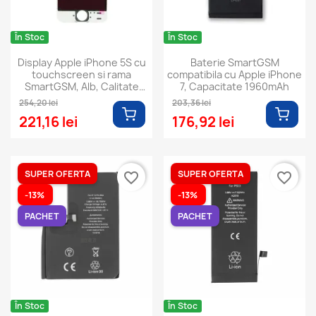
În Stoc
În Stoc
Display Apple iPhone 5S cu
Baterie SmartGSM
touchscreen si rama
compatibila cu Apple iPhone
SmartGSM, Alb, Calitate
7, Capacitate 1960mAh
Premium
254,20 lei
203,36 lei
221,16 lei
176,92 lei
SUPER OFERTA
SUPER OFERTA
favorite_border
favorite_border
-13%
-13%
PACHET
PACHET
În Stoc
În Stoc