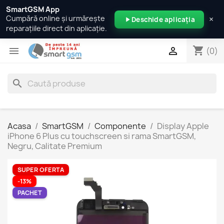
SmartGSM App
×
Cumpără online și urmărește
Deschide aplicația
reparațiile direct din aplicație.
shopping_cart


(0)
search
Acasa
SmartGSM
Componente
Display Apple
iPhone 6 Plus cu touchscreen si rama SmartGSM,
Negru, Calitate Premium
SUPER OFERTA
-13%
PACHET