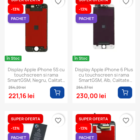
favorite_border
favorite_border
-13%
-13%
PACHET
PACHET
În Stoc
În Stoc
Display Apple iPhone 5S cu
Display Apple iPhone 6 Plus
touchscreen si rama
cu touchscreen si rama
SmartGSM, Negru, Calitate
SmartGSM, Alb, Calitate
Premium
Premium
254,20 lei
264,37 lei
221,16 lei
230,00 lei
SUPER OFERTA
SUPER OFERTA
favorite_border
favorite_border
-13%
-13%
PACHET
PACHET