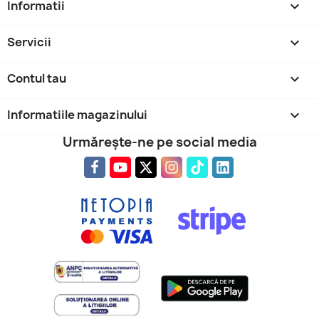
Informatii

Servicii

Contul tau

Informatiile magazinului
keyboard_arrow_down
Urmărește-ne pe social media