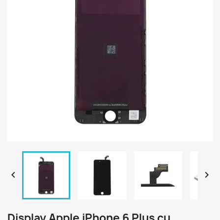


Display Apple iPhone 6 Plus cu