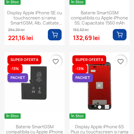
În Stoc
În Stoc
Display Apple iPhone SE cu
Baterie SmartGSM
touchscreen si rama
compatibila cu Apple iPhone
SmartGSM, Alb, Calitate
5S, Capacitate 1560 mAh
Premium
254,20 lei
152,52 lei
221,16 lei
132,69 lei
SUPER OFERTA
SUPER OFERTA
favorite_border
favorite_border
-13%
-13%
PACHET
PACHET
În Stoc
În Stoc
Baterie SmartGSM
Display Apple iPhone 6S
compatibila cu Apple iPhone
Plus cu touchscreen si rama