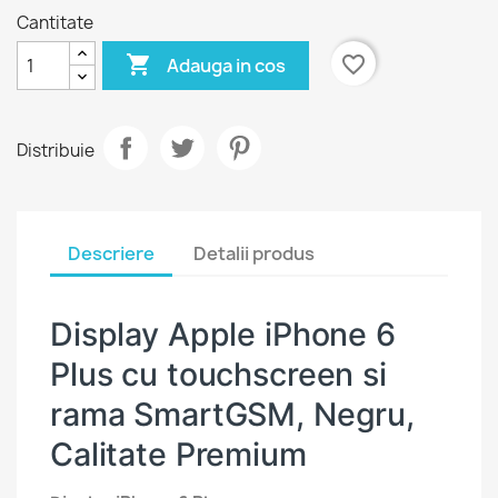
Cantitate

favorite_border
Adauga in cos
Distribuie
Descriere
Detalii produs
Display Apple iPhone 6
Plus cu touchscreen si
rama SmartGSM, Negru,
Calitate Premium