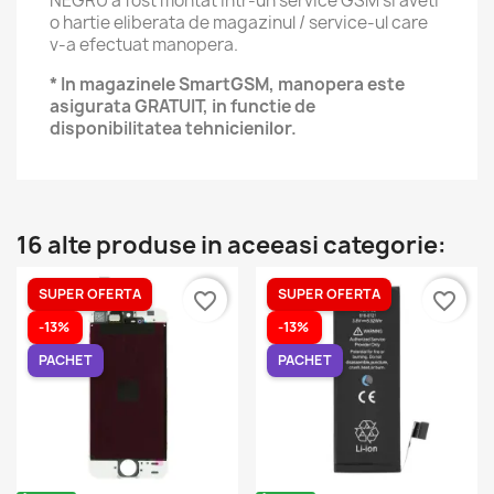
NEGRU a fost montat intr-un service GSM si aveti
o hartie eliberata de magazinul / service-ul care
v-a efectuat manopera.
* In magazinele SmartGSM, manopera este
asigurata GRATUIT, in functie de
disponibilitatea tehnicienilor.
16 alte produse in aceeasi categorie:
SUPER OFERTA
SUPER OFERTA
favorite_border
favorite_border
-13%
-13%
PACHET
PACHET