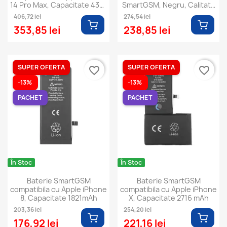
14 Pro Max, Capacitate 4323
SmartGSM, Negru, Calitate
mAh
Premium
406,72 lei
274,54 lei
353,85 lei
238,85 lei
SUPER OFERTA
SUPER OFERTA
favorite_border
favorite_border
-13%
-13%
PACHET
PACHET
În Stoc
În Stoc
Baterie SmartGSM
Baterie SmartGSM
compatibila cu Apple iPhone
compatibila cu Apple iPhone
8, Capacitate 1821mAh
X, Capacitate 2716 mAh
203,36 lei
254,20 lei
176,92 lei
221,16 lei