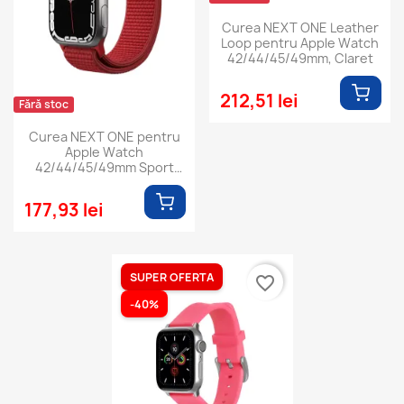
Curea NEXT ONE Leather
Loop pentru Apple Watch
42/44/45/49mm, Claret
212,51 lei
Fără stoc
Curea NEXT ONE pentru
Apple Watch
42/44/45/49mm Sport
Loop, Rosu
177,93 lei
SUPER OFERTA
favorite_border
-40%