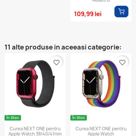
109,99 lei
11 alte produse in aceeasi categorie:
favorite_border
favorite_border
În Stoc
În Stoc
Curea NEXT ONE pentru
Curea NEXT ONE pentru
Apple Watch 38/40/41mm
Apple Watch