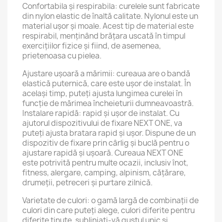
Confortabila și respirabila: curelele sunt fabricate
din nylon elastic de înaltă calitate. Nylonul este un
material ușor și moale. Acest tip de material este
respirabil, menținând brățara uscată în timpul
exercițiilor fizice și fiind, de asemenea,
prietenoasa cu pielea.
Ajustare ușoară a mărimii: cureaua are o bandă
elastică puternică, care este ușor de instalat. În
același timp, puteți ajusta lungimea curelei în
funcție de mărimea încheieturii dumneavoastră.
Instalare rapidă: rapid și ușor de instalat. Cu
ajutorul dispozitivului de fixare NEXT ONE, va
puteți ajusta bratara rapid și ușor. Dispune de un
dispozitiv de fixare prin cârlig și buclă pentru o
ajustare rapidă și ușoară. Cureaua NEXT ONE
este potrivită pentru multe ocazii, inclusiv înot,
fitness, alergare, camping, alpinism, cățărare,
drumeții, petreceri și purtare zilnică.
Varietate de culori: o gamă largă de combinații de
culori din care puteți alege, culori diferite pentru
diferite ținute, subliniați-vă gustul unic și