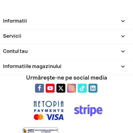
Informatii

Servicii

Contul tau

Informatiile magazinului
keyboard_arrow_down
Urmărește-ne pe social media