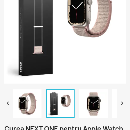


Curea NEXT ONE pentru Apple Watch