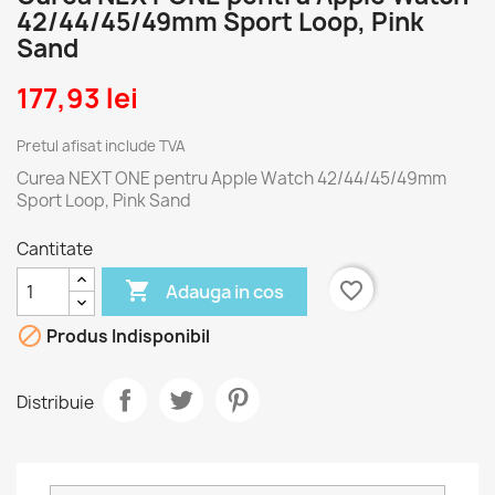
42/44/45/49mm Sport Loop, Pink
Sand
177,93 lei
Pretul afisat include TVA
Curea NEXT ONE pentru Apple Watch 42/44/45/49mm
Sport Loop, Pink Sand
Cantitate

favorite_border
Adauga in cos

Produs Indisponibil
Distribuie