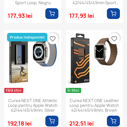
Sport Loop, Negru
42/44/45/49mm Sport
Loop, Pride
177,93 lei
177,93 lei
Produs Indisponibil
favorite_border
favorite_border
Fără stoc
În Stoc
Curea NEXT ONE Athletic
Curea NEXT ONE Leather
Loop pentru Apple Watch
Loop pentru Apple Watch
42/44/45/49mm, Silver
42/44/45/49mm, Brown
192,18 lei
212,51 lei