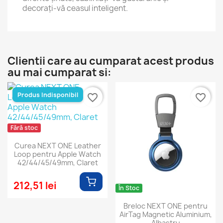
decorați-vă ceasul inteligent.
Clientii care au cumparat acest produs
au mai cumparat si:
Produs Indisponibil
favorite_border
favorite_border
Fără stoc
Curea NEXT ONE Leather
Loop pentru Apple Watch
42/44/45/49mm, Claret
212,51 lei
În Stoc
Breloc NEXT ONE pentru
AirTag Magnetic Aluminium,
Albastru