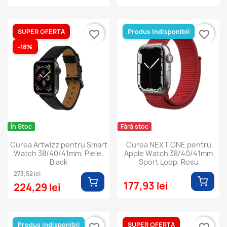
(1)
SUPER OFERTA
Produs Indisponibil
favorite_border
favorite_border
-18%
În Stoc
Fără stoc
Curea Artwizz pentru Smart
Curea NEXT ONE pentru
Watch 38/40/41mm, Piele,
Apple Watch 38/40/41mm
Black
Sport Loop, Rosu
273,52 lei
177,93 lei
224,29 lei
Produs Indisponibil
SUPER OFERTA