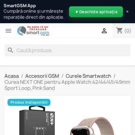
SmartGSM App
×
Cumpără online și urmărește
Deschide aplicația
reparațiile direct din aplicație.
shopping_cart


(0)
search
Acasa
Accesorii GSM
Curele Smartwatch
Curea NEXT ONE pentru Apple Watch 42/44/45/49mm
Sport Loop, Pink Sand
Produs Indisponibil