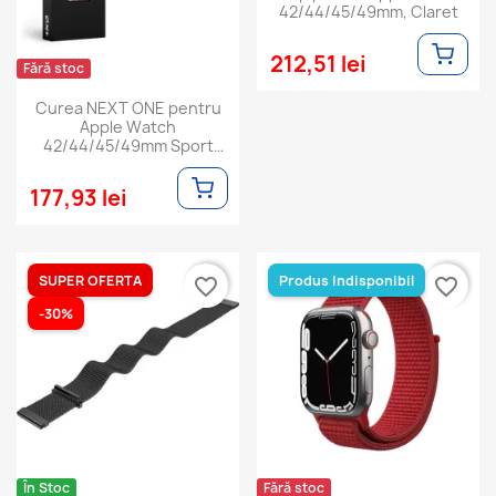
42/44/45/49mm, Claret
212,51 lei
Fără stoc
Curea NEXT ONE pentru
Apple Watch
42/44/45/49mm Sport
Loop, Pink Sand
177,93 lei
SUPER OFERTA
Produs Indisponibil
favorite_border
favorite_border
-30%
În Stoc
Fără stoc