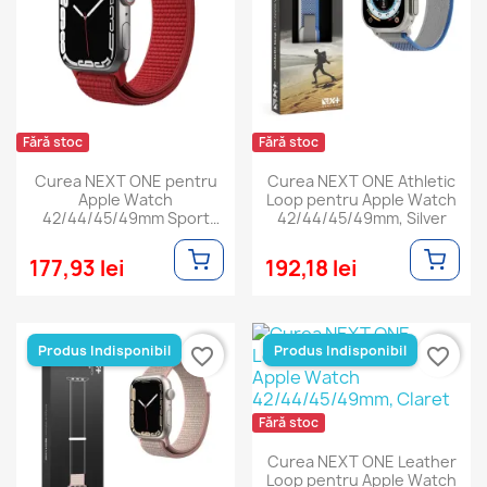
Fără stoc
Fără stoc
Curea NEXT ONE pentru
Curea NEXT ONE Athletic
Apple Watch
Loop pentru Apple Watch
42/44/45/49mm Sport
42/44/45/49mm, Silver
Loop, Rosu
177,93 lei
192,18 lei
Produs Indisponibil
Produs Indisponibil
favorite_border
favorite_border
Fără stoc
Curea NEXT ONE Leather
Loop pentru Apple Watch