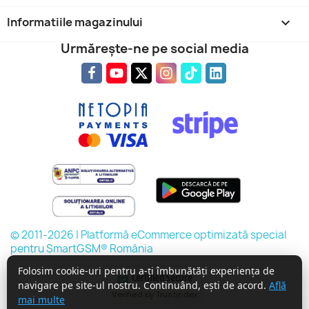
Informatiile magazinului
keyboard_arrow_down
Urmărește-ne pe social media
© 2011-2026 | Platformă eCommerce optimizată special
pentru SmartGSM® România
Folosim cookie-uri pentru a-ți îmbunătăți experiența de
Certified Secure
navigare pe site-ul nostru. Continuând, ești de acord.
Află
Verified by Trustindex
mai multe