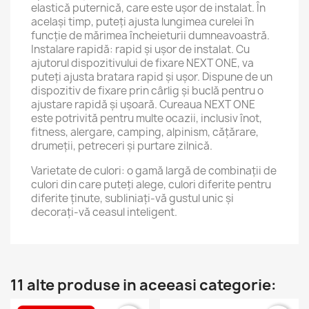
elastică puternică, care este ușor de instalat. În
același timp, puteți ajusta lungimea curelei în
funcție de mărimea încheieturii dumneavoastră.
Instalare rapidă: rapid și ușor de instalat. Cu
ajutorul dispozitivului de fixare NEXT ONE, va
puteți ajusta bratara rapid și ușor. Dispune de un
dispozitiv de fixare prin cârlig și buclă pentru o
ajustare rapidă și ușoară. Cureaua NEXT ONE
este potrivită pentru multe ocazii, inclusiv înot,
fitness, alergare, camping, alpinism, cățărare,
drumeții, petreceri și purtare zilnică.
Varietate de culori: o gamă largă de combinații de
culori din care puteți alege, culori diferite pentru
diferite ținute, subliniați-vă gustul unic și
decorați-vă ceasul inteligent.
11 alte produse in aceeasi categorie:
(1)