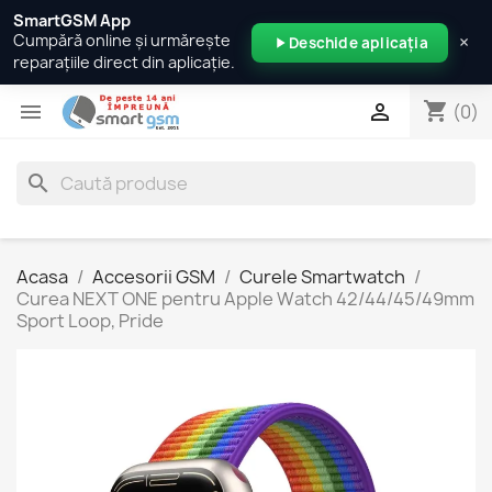
SmartGSM App
×
Cumpără online și urmărește
Deschide aplicația
reparațiile direct din aplicație.
shopping_cart


(0)
search
Acasa
Accesorii GSM
Curele Smartwatch
Curea NEXT ONE pentru Apple Watch 42/44/45/49mm
Sport Loop, Pride