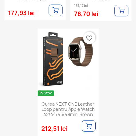
131,17 lei
177,93 lei
78,70 lei
favorite_border
În Stoc
Curea NEXT ONE Leather
Loop pentru Apple Watch
42/44/45/49mm, Brown
212,51 lei