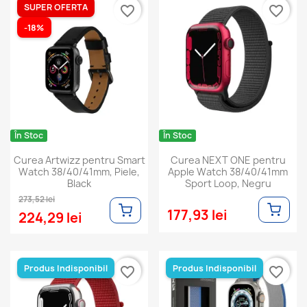
SUPER OFERTA
favorite_border
favorite_border
-18%
În Stoc
În Stoc
Curea Artwizz pentru Smart
Curea NEXT ONE pentru
Watch 38/40/41mm, Piele,
Apple Watch 38/40/41mm
Black
Sport Loop, Negru
273,52 lei
177,93 lei
224,29 lei
Produs Indisponibil
Produs Indisponibil
favorite_border
favorite_border