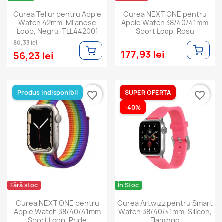
Curea Tellur pentru Apple
Curea NEXT ONE pentru
Watch 42mm, Milanese
Apple Watch 38/40/41mm
Loop, Negru, TLL442001
Sport Loop, Rosu
80,33 lei
177,93 lei
56,23 lei
Produs Indisponibil
SUPER OFERTA
favorite_border
favorite_border
-40%
Fără stoc
În Stoc
Curea NEXT ONE pentru
Curea Artwizz pentru Smart
Apple Watch 38/40/41mm
Watch 38/40/41mm, Silicon,
Sport Loop, Pride
Flamingo