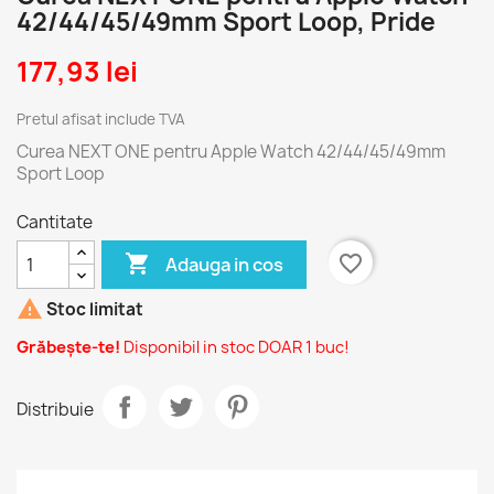
42/44/45/49mm Sport Loop, Pride
177,93 lei
Pretul afisat include TVA
Curea NEXT ONE pentru Apple Watch 42/44/45/49mm
Sport Loop
Cantitate

favorite_border
Adauga in cos

Stoc limitat
Grăbește-te!
Disponibil in stoc DOAR 1 buc!
Distribuie